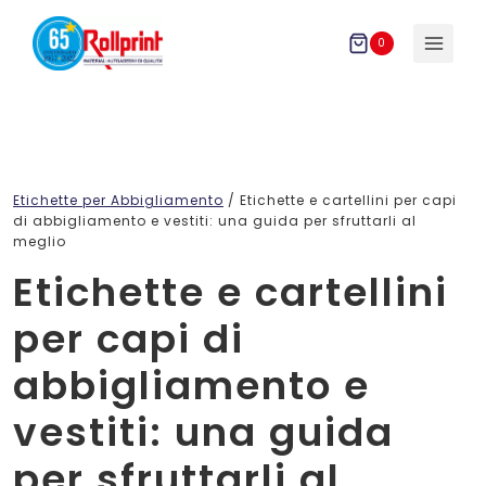
Salta
al
0
contenuto
Etichette per Abbigliamento
/
Etichette e cartellini per capi
di abbigliamento e vestiti: una guida per sfruttarli al
meglio
Etichette e cartellini
per capi di
abbigliamento e
vestiti: una guida
per sfruttarli al