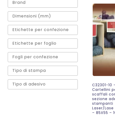
C32301-10 
Cartellini p
scaffali co
sezione ad
stampanti
Laser/Lase 
– 85X55 – 1