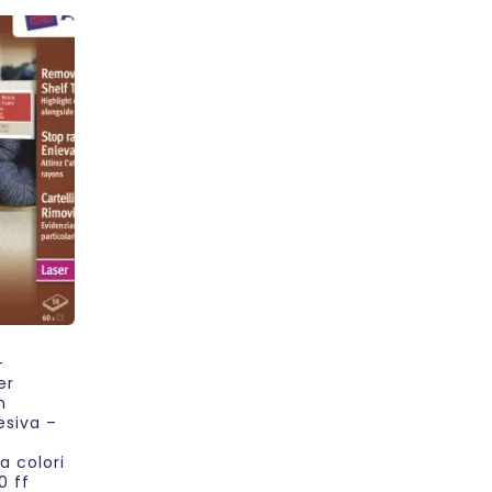
–
er
n
esiva –
a colori
0 ff