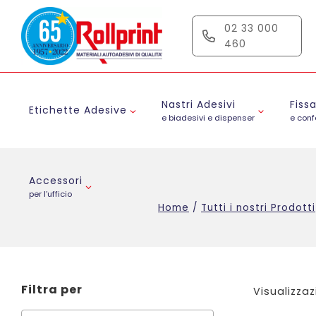
Salta
al
02 33 000
contenuto
460
Nastri Adesivi
Fiss
Etichette Adesive
e biadesivi e dispenser
e con
Accessori
per l’ufficio
Home
/
Tutti i nostri Prodotti
Filtra per
Visualizzaz