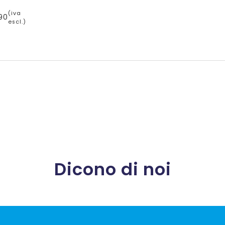
(iva
90
escl.)
Dicono di noi