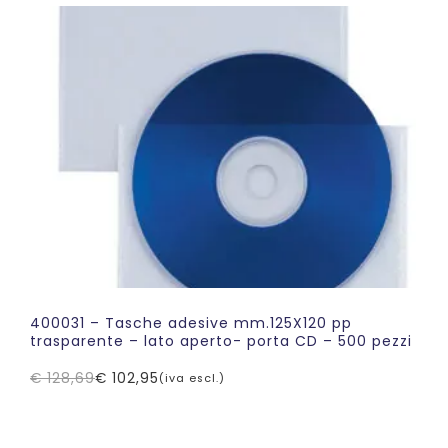
era:
è:
€ 146,03.
€ 139,06.
400031 – Tasche adesive mm.125X120 pp
trasparente – lato aperto- porta CD – 500 pezzi
€
128,69
€
102,95
(iva escl.)
Il
Il
prezzo
prezzo
originale
attuale