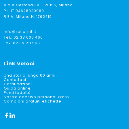
Viale Certosa 38 – 20155, Milano
P.I. IT 04628020960
R.E.A. Milano N. 1762419
info@rollprint.it
Tel.:
02 33 000 460
Fax: 02 39 211 566
Link veloci
Una storia lunga 60 anni
Contattaci
Certificazioni
Guida online
Punti fedeltà
Nastro adesivo personalizzato
Campioni gratuiti etichette