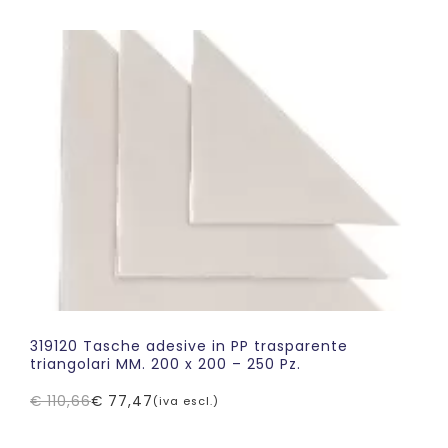
originale
attuale
era:
è:
€ 178,69.
€ 125,08.
319120 Tasche adesive in PP trasparente
triangolari MM. 200 x 200 – 250 Pz.
€
110,66
€
77,47
(iva escl.)
Il
Il
prezzo
prezzo