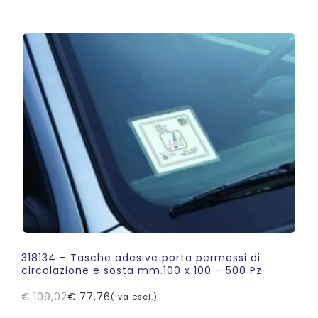
prezzo
prezzo
originale
attuale
era:
è:
€ 225,30.
€ 214,55.
318134 – Tasche adesive porta permessi di
circolazione e sosta mm.100 x 100 – 500 Pz.
€
109,02
€
77,76
(iva escl.)
Il
Il