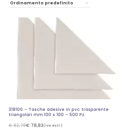
318100 – Tasche adesive in pvc trasparente
triangolari mm.100 x 100 – 500 Pz.
€
82,78
€
78,83
(iva escl.)
Il
Il