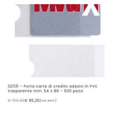
era:
è:
€ 122,06.
€ 116,24.
321131 – Porta carte di credito adesivi in PVC
trasparente mm. 54 x 86 – 500 pezzi
€
106,56
€
85,25
(iva escl.)
Il
Il
prezzo
prezzo
originale
attuale