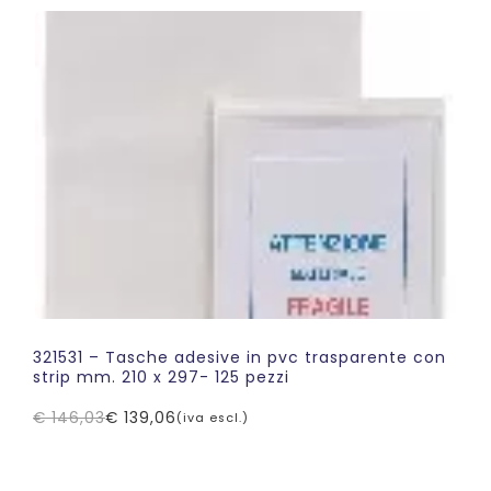
era:
è:
€ 86,43.
€ 82,30.
321531 – Tasche adesive in pvc trasparente con
strip mm. 210 x 297- 125 pezzi
€
146,03
€
139,06
(iva escl.)
Il
Il
prezzo
prezzo
originale
attuale