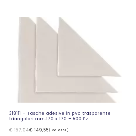
prezzo
prezzo
originale
attuale
era:
è:
€ 82,78.
€ 78,83.
318111 – Tasche adesive in pvc trasparente
triangolari mm.170 x 170 – 500 Pz.
€
157,04
€
149,55
(iva escl.)
Il
Il