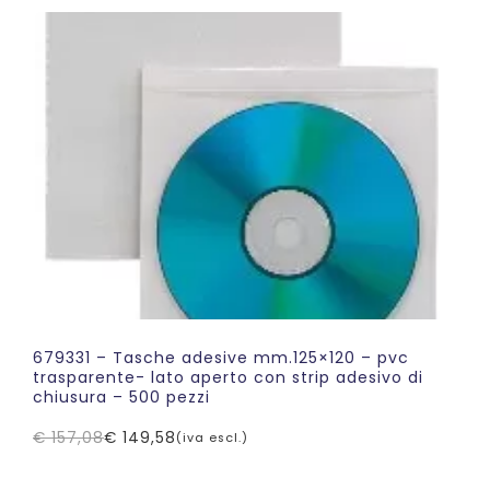
era:
è:
€ 125,00.
€ 87,50.
679331 – Tasche adesive mm.125×120 – pvc
trasparente- lato aperto con strip adesivo di
chiusura – 500 pezzi
€
157,08
€
149,58
(iva escl.)
Il
Il
prezzo
prezzo