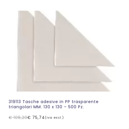
originale
attuale
era:
è:
€ 149,59.
€ 105,71.
319113 Tasche adesive in PP trasparente
triangolari MM. 130 x 130 – 500 Pz.
€
108,20
€
75,74
(iva escl.)
Il
Il
prezzo
prezzo