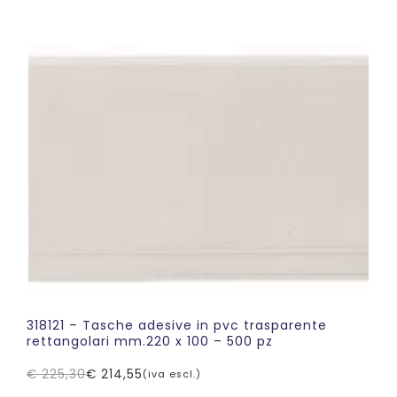
prezzo
prezzo
originale
attuale
era:
è:
€ 103,65.
€ 98,70.
318121 – Tasche adesive in pvc trasparente
rettangolari mm.220 x 100 – 500 pz
€
225,30
€
214,55
(iva escl.)
Il
Il