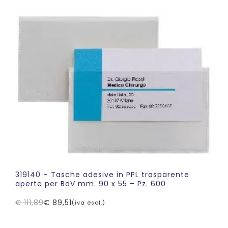
originale
attuale
era:
è:
€ 110,66.
€ 77,47.
319140 – Tasche adesive in PPL trasparente
aperte per BdV mm. 90 x 55 – Pz. 600
€
111,89
€
89,51
(iva escl.)
Il
Il
prezzo
prezzo