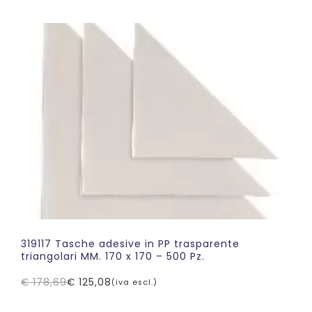
originale
attuale
era:
è:
€ 108,20.
€ 75,74.
319117 Tasche adesive in PP trasparente
triangolari MM. 170 x 170 – 500 Pz.
€
178,69
€
125,08
(iva escl.)
Il
Il
prezzo
prezzo