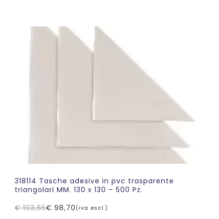
prezzo
prezzo
originale
attuale
era:
è:
€ 157,04.
€ 149,55.
318114 Tasche adesive in pvc trasparente
triangolari MM. 130 x 130 – 500 Pz.
€
103,65
€
98,70
(iva escl.)
Il
Il