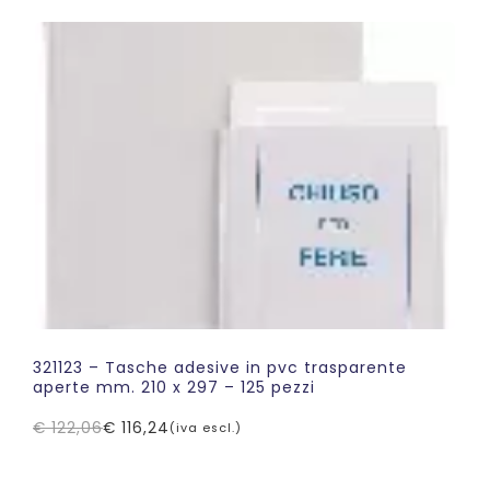
era:
è:
€ 100,41.
€ 83,41.
321123 – Tasche adesive in pvc trasparente
aperte mm. 210 x 297 – 125 pezzi
€
122,06
€
116,24
(iva escl.)
Il
Il
prezzo
prezzo
originale
attuale