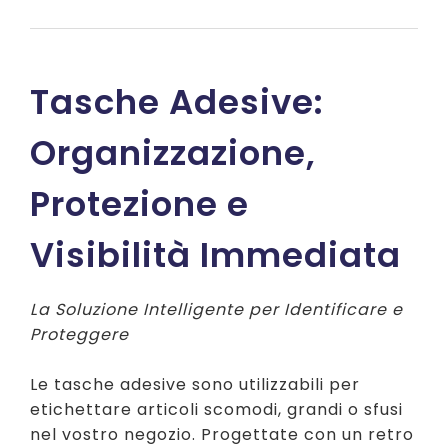
originale
attuale
era:
è:
€ 22,58.
€ 16,80.
Tasche Adesive:
Organizzazione,
Protezione e
Visibilità Immediata
La Soluzione Intelligente per Identificare e
Proteggere
Le tasche adesive sono utilizzabili per
etichettare articoli scomodi, grandi o sfusi
nel vostro negozio. Progettate con un retro