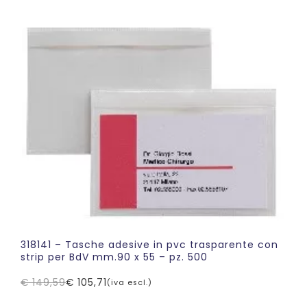
originale
attuale
era:
è:
€ 125,00.
€ 98,55.
318141 – Tasche adesive in pvc trasparente con
strip per BdV mm.90 x 55 – pz. 500
€
149,59
€
105,71
(iva escl.)
Il
Il
prezzo
prezzo