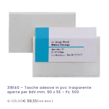
prezzo
prezzo
originale
attuale
era:
è:
€ 109,02.
€ 77,76.
318140 – Tasche adesive in pvc trasparente
aperte per BdV mm. 90 x 55 – Pz. 500
€
125,00
€
98,55
(iva escl.)
Il
Il
prezzo
prezzo