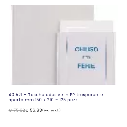
era:
è:
€ 157,79.
€ 126,23.
401521 – Tasche adesive in PP trasparente
aperte mm.150 x 210 – 125 pezzi
€
75,82
€
56,88
(iva escl.)
Il
Il
prezzo
prezzo
originale
attuale