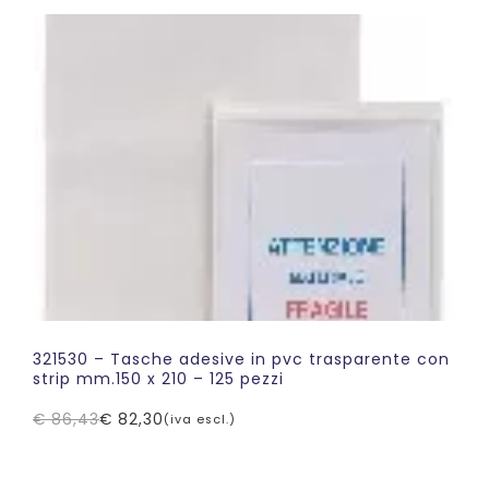
era:
è:
€ 106,56.
€ 85,25.
321530 – Tasche adesive in pvc trasparente con
strip mm.150 x 210 – 125 pezzi
€
86,43
€
82,30
(iva escl.)
Il
Il
prezzo
prezzo
originale
attuale