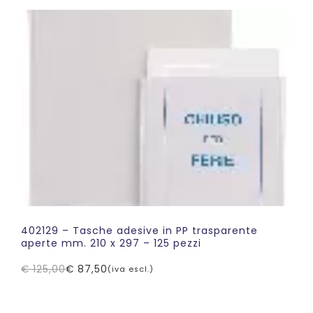
era:
è:
€ 75,82.
€ 56,88.
402129 – Tasche adesive in PP trasparente
aperte mm. 210 x 297 – 125 pezzi
€
125,00
€
87,50
(iva escl.)
Il
Il
prezzo
prezzo
originale
attuale