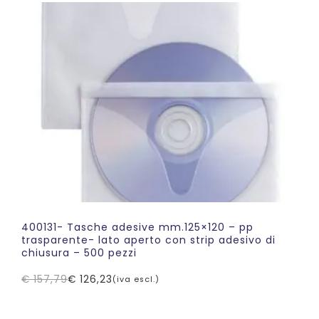
era:
è:
€ 128,69.
€ 102,95.
400131- Tasche adesive mm.125×120 – pp
trasparente- lato aperto con strip adesivo di
chiusura – 500 pezzi
€
157,79
€
126,23
(iva escl.)
Il
Il
prezzo
prezzo
originale
attuale