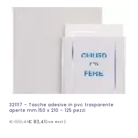
originale
attuale
era:
è:
€ 111,89.
€ 89,51.
321117 – Tasche adesive in pvc trasparente
aperte mm.150 x 210 – 125 pezzi
€
100,41
€
83,41
(iva escl.)
Il
Il
prezzo
prezzo
originale
attuale