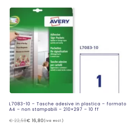
originale
attuale
era:
è:
€ 157,08.
€ 149,58.
L7083-10 – Tasche adesive in plastica – formato
A4 – non stampabili – 210×297 – 10 ff
€
22,58
€
16,80
(iva escl.)
Il
Il
prezzo
prezzo