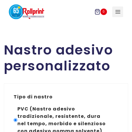
Salta
al
0
contenuto
Nastro adesivo
personalizzato
Tipo di nastro
PVC (Nastro adesivo
tradizionale, resistente, dura
nel tempo, morbido e silenzioso
con adesivo gomma solvente)