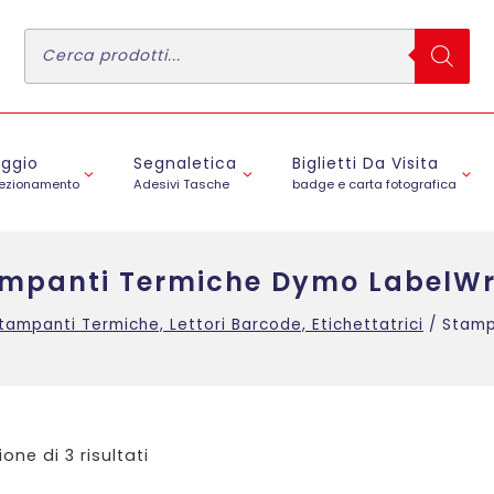
Ricerca
prodotti
aggio
Segnaletica
Biglietti Da Visita
fezionamento
Adesivi Tasche
badge e carta fotografica
mpanti Termiche Dymo LabelWr
tampanti Termiche, Lettori Barcode, Etichettatrici
/
Stamp
ione di 3 risultati