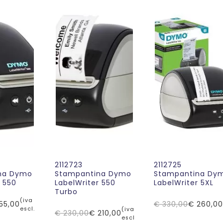
2112723
2112725
na Dymo
Stampantina Dymo
Stampantina Dy
r 550
LabelWriter 550
LabelWriter 5XL
Turbo
(iva
55,00
€
330,00
€
260,00
Il
Il
escl.)
(iva
€
230,00
€
210,00
Il
Il
escl.)
prezzo
prezzo