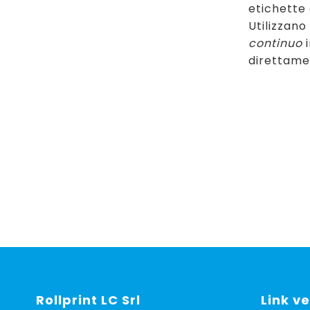
etichette 
Utilizzano
continuo
i
direttame
Rollprint
LC Srl
Link ve