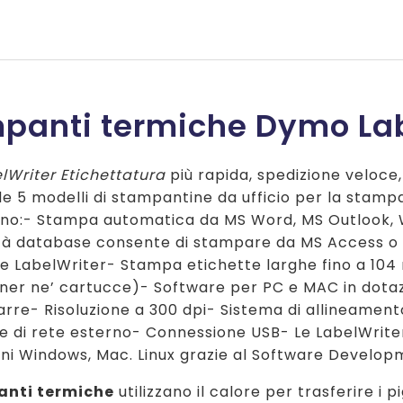
prezzo
prezzo
originale
attuale
originale
attuale
era:
è:
era:
è:
€ 330,00.
€ 260,00.
€ 230,00.
€ 210,00.
panti termiche Dymo Lab
lWriter Etichettatura
più rapida, spedizione veloce,
 5 modelli di stampantine da ufficio per la stampa 
no:- Stampa automatica da MS Word, MS Outlook, 
ità database consente di stampare da MS Access o E
te LabelWriter- Stampa etichette larghe fino a 10
ner ne’ cartucce)- Software per PC e MAC in dotazi
barre- Risoluzione a 300 dpi- Sistema di allineamen
e di rete esterno- Connessione USB- Le LabelWrite
oni Windows, Mac. Linux grazie al Software Develop
nti termiche
utilizzano il calore per trasferire i 