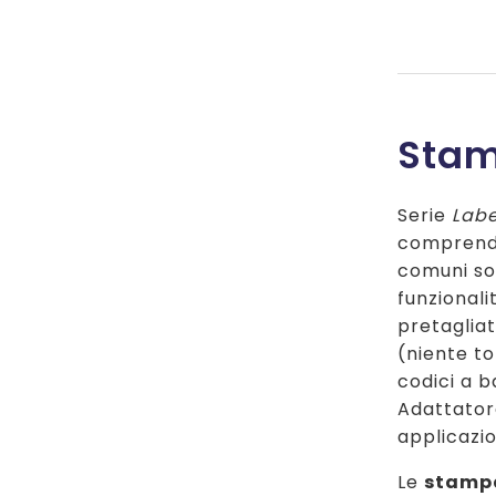
originale
attuale
era:
è:
€ 165,00.
€ 155,00.
Stam
Serie
Labe
comprende
comuni so
funzional
pretaglia
(niente to
codici a 
Adattator
applicazi
Le
stampa