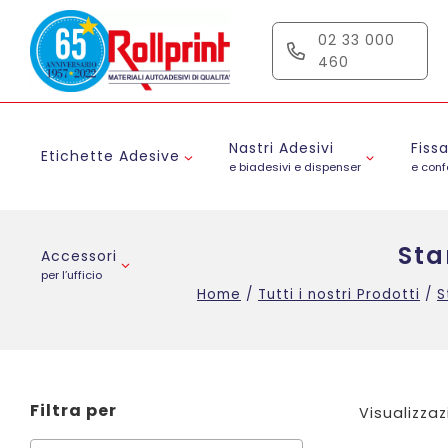
Salta
al
02 33 000
contenuto
460
Nastri Adesivi
Fiss
Etichette Adesive
e biadesivi e dispenser
e con
Sta
Accessori
per l’ufficio
Home
/
Tutti i nostri Prodotti
/
S
Filtra per
Visualizzaz