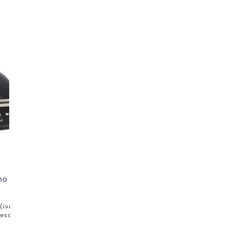
mo
(iva
escl.)