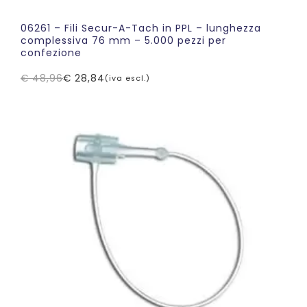
06261 – Fili Secur-A-Tach in PPL – lunghezza
complessiva 76 mm – 5.000 pezzi per
confezione
€
48,96
€
28,84
(iva escl.)
Il
Il
prezzo
prezzo
originale
attuale
era:
è:
€ 48,96.
€ 28,84.