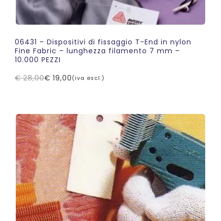
06431 – Dispositivi di fissaggio T-End in nylon
Fine Fabric – lunghezza filamento 7 mm –
10.000 PEZZI
€
28,00
€
19,00
(iva escl.)
Il
Il
prezzo
prezzo
originale
attuale
era:
è:
€ 28,00.
€ 19,00.