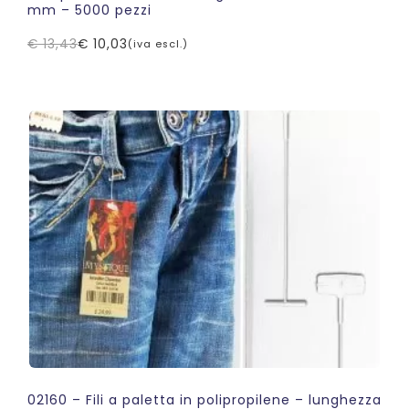
mm – 5000 pezzi
€
13,43
€
10,03
(iva escl.)
Il
Il
prezzo
prezzo
originale
attuale
era:
è:
€ 13,43.
€ 10,03.
02160 – Fili a paletta in polipropilene – lunghezza