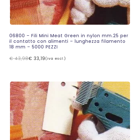
06800 – Fili Mini Meat Green in nylon mm.25 per
il contatto con alimenti – lunghezza filamento
18 mm – 5000 PEZZI
€
43,98
€
33,19
(iva escl.)
Il
Il
prezzo
prezzo
originale
attuale
era:
è:
€ 43,98.
€ 33,19.