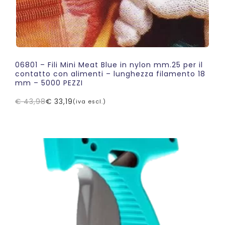
06801 – Fili Mini Meat Blue in nylon mm.25 per il
contatto con alimenti – lunghezza filamento 18
mm – 5000 PEZZI
€
43,98
€
33,19
(iva escl.)
Il
Il
prezzo
prezzo
originale
attuale
era:
è:
€ 43,98.
€ 33,19.