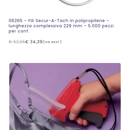
06265 – Fili Secur-A-Tach in polipropilene –
lunghezza complessiva 229 mm – 5.000 pezzi
per conf.
€
52,55
€
34,39
(iva escl.)
Il
Il
prezzo
prezzo
originale
attuale
era:
è:
€ 52,55.
€ 34,39.