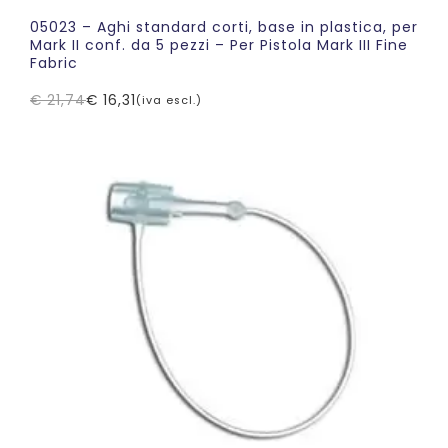
05023 – Aghi standard corti, base in plastica, per
Mark II conf. da 5 pezzi – Per Pistola Mark III Fine
Fabric
€
21,74
€
16,31
(iva escl.)
Il
Il
prezzo
prezzo
originale
attuale
era:
è:
€ 21,74.
€ 16,31.