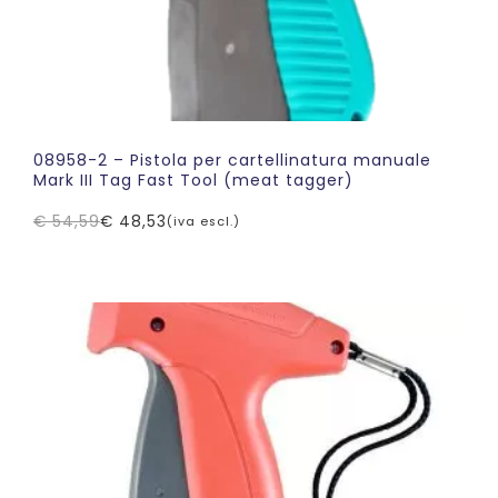
08958-2 – Pistola per cartellinatura manuale
Mark III Tag Fast Tool (meat tagger)
€
54,59
€
48,53
(iva escl.)
Il
Il
prezzo
prezzo
originale
attuale
era:
è:
€ 54,59.
€ 48,53.