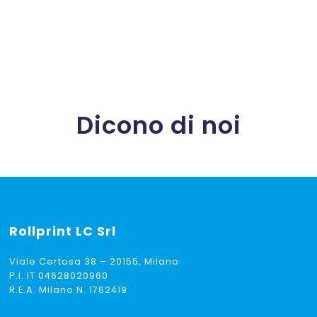
Dicono di noi
Rollprint
LC Srl
Viale Certosa 38 – 20155, Milano
P.I. IT 04628020960
R.E.A. Milano N. 1762419