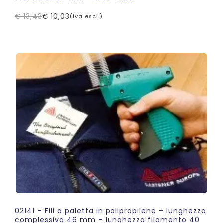
€
13,43
€
10,03
(iva escl.)
Il
Il
prezzo
prezzo
originale
attuale
era:
è:
€ 13,43.
€ 10,03.
02141 – Fili a paletta in polipropilene – lunghezza
complessiva 46 mm – lunghezza filamento 40