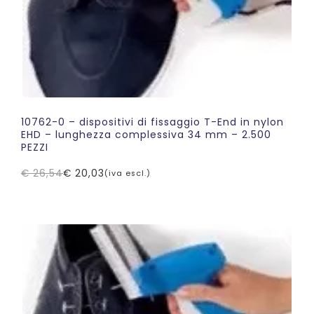
10762-0 – dispositivi di fissaggio T-End in nylon
EHD – lunghezza complessiva 34 mm – 2.500
PEZZI
€
26,54
€
20,03
(iva escl.)
Il
Il
prezzo
prezzo
originale
attuale
era:
è:
€ 26,54.
€ 20,03.