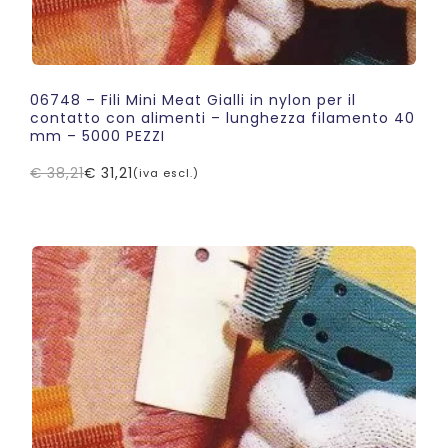
06748 – Fili Mini Meat Gialli in nylon per il
contatto con alimenti – lunghezza filamento 40
mm – 5000 PEZZI
€
38,21
€
31,21
(iva escl.)
Il
Il
prezzo
prezzo
originale
attuale
era:
è:
€ 38,21.
€ 31,21.