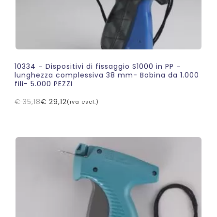
10334 – Dispositivi di fissaggio S1000 in PP –
lunghezza complessiva 38 mm- Bobina da 1.000
fili- 5.000 PEZZI
€
35,18
€
29,12
(iva escl.)
Il
Il
prezzo
prezzo
originale
attuale
era:
è:
€ 35,18.
€ 29,12.