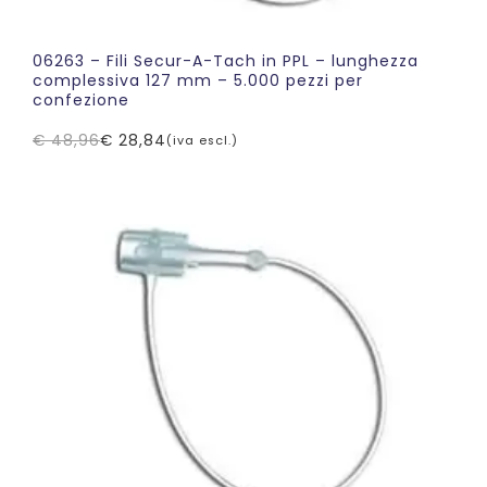
06263 – Fili Secur-A-Tach in PPL – lunghezza
complessiva 127 mm – 5.000 pezzi per
confezione
€
48,96
€
28,84
(iva escl.)
Il
Il
prezzo
prezzo
originale
attuale
era:
è:
€ 48,96.
€ 28,84.