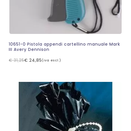
10651-0 Pistola appendi cartellino manuale Mark
III Avery Dennison
€
31,25
€
24,85
(iva escl.)
Il
Il
prezzo
prezzo
originale
attuale
era:
è:
€ 31,25.
€ 24,85.