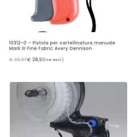
10312-0 – Pistola per cartellinatura manuale
Mark III Fine Fabric Avery Dennison
€
33,97
€
28,51
(iva escl.)
Il
Il
prezzo
prezzo
originale
attuale
era:
è:
€ 33,97.
€ 28,51.