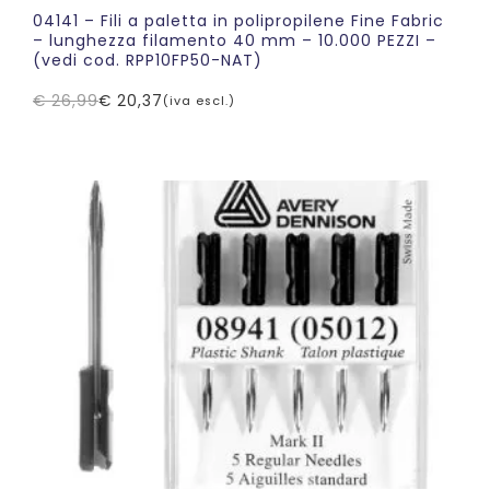
04141 – Fili a paletta in polipropilene Fine Fabric
– lunghezza filamento 40 mm – 10.000 PEZZI –
(vedi cod. RPP10FP50-NAT)
€
26,99
€
20,37
(iva escl.)
Il
Il
prezzo
prezzo
originale
attuale
era:
è:
€ 26,99.
€ 20,37.