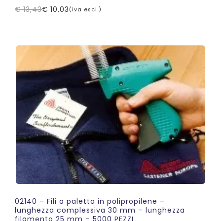
€
13,43
€
10,03
(iva escl.)
Il
Il
prezzo
prezzo
originale
attuale
era:
è:
€ 13,43.
€ 10,03.
02140 – Fili a paletta in polipropilene –
lunghezza complessiva 30 mm – lunghezza
filamento 25 mm – 5000 PEZZI