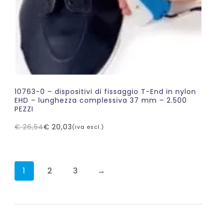
10763-0 – dispositivi di fissaggio T-End in nylon
EHD – lunghezza complessiva 37 mm – 2.500
PEZZI
€
26,54
€
20,03
(iva escl.)
Il
Il
prezzo
prezzo
originale
attuale
era:
è:
1
2
3
→
€ 26,54.
€ 20,03.