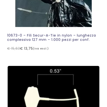
10673-0 – Fili Secur-A-Tie in nylon – lunghezza
complessiva 127 mm – 1.000 pezzi per conf.
€
15,63
€
13,75
(iva escl.)
Il
Il
prezzo
prezzo
originale
attuale
era:
è:
€ 15,63.
€ 13,75.