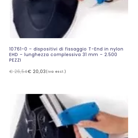
10761-0 – dispositivi di fissaggio T-End in nylon
EHD – lunghezza complessiva 31 mm – 2.500
PEZZI
€
26,54
€
20,03
(iva escl.)
Il
Il
prezzo
prezzo
originale
attuale
era:
è:
€ 26,54.
€ 20,03.