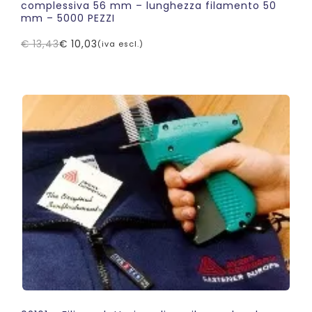
complessiva 56 mm – lunghezza filamento 50
mm – 5000 PEZZI
€
13,43
€
10,03
(iva escl.)
Il
Il
prezzo
prezzo
originale
attuale
era:
è:
€ 13,43.
€ 10,03.