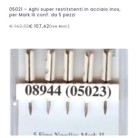
05021 – Aghi super restitstenti in acciaio inox,
per Mark III conf. da 5 pezzi
€
142,32
€
107,42
(iva escl.)
Il
Il
prezzo
prezzo
originale
attuale
era:
è:
€ 142,32.
€ 107,42.