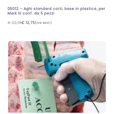
05012 – Aghi standard corti, base in plastica, per
Mark III conf. da 5 pezzi
€
22,18
€
12,75
(iva escl.)
Il
Il
prezzo
prezzo
originale
attuale
era:
è:
€ 22,18.
€ 12,75.