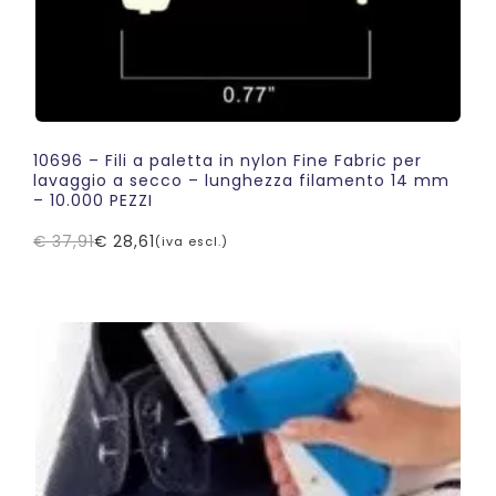
10696 – Fili a paletta in nylon Fine Fabric per
lavaggio a secco – lunghezza filamento 14 mm
– 10.000 PEZZI
€
37,91
€
28,61
(iva escl.)
Il
Il
prezzo
prezzo
originale
attuale
era:
è:
€ 37,91.
€ 28,61.