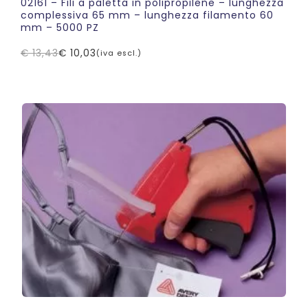
02161 – Fili a paletta in polipropilene – lunghezza
complessiva 65 mm – lunghezza filamento 60
mm – 5000 PZ
€
13,43
€
10,03
(iva escl.)
Il
Il
prezzo
prezzo
originale
attuale
era:
è:
€ 13,43.
€ 10,03.