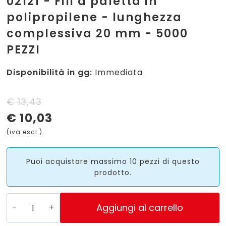
02121 - Fili a paletta in
polipropilene - lunghezza
complessiva 20 mm - 5000
PEZZI
Disponibilità in gg:
Immediata
Il
Il
€
13,43
€
10,03
prezzo
prezzo
(iva escl.)
originale
attuale
era:
è:
Puoi acquistare massimo 10 pezzi di questo
prodotto.
€ 13,43.
€ 10,03.
02121
Aggiungi al carrello
-