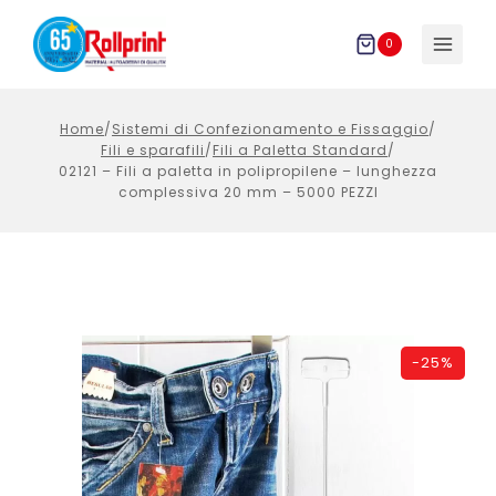
Salta
al
0
contenuto
Home
/
Sistemi di Confezionamento e Fissaggio
/
Fili e sparafili
/
Fili a Paletta Standard
/
02121 – Fili a paletta in polipropilene – lunghezza
complessiva 20 mm – 5000 PEZZI
-
25%