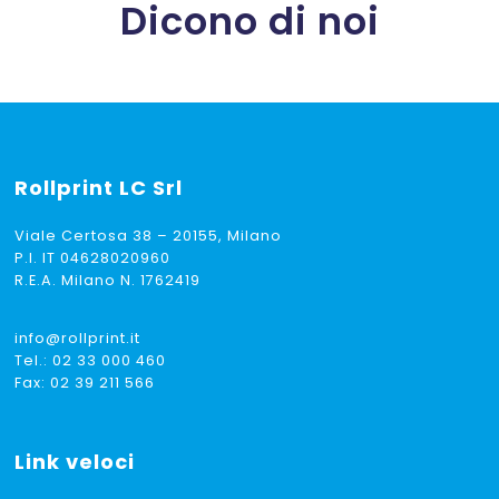
Dicono di noi
Rollprint
LC Srl
Viale Certosa 38 – 20155, Milano
P.I. IT 04628020960
R.E.A. Milano N. 1762419
info@rollprint.it
Tel.:
02 33 000 460
Fax: 02 39 211 566
Link veloci