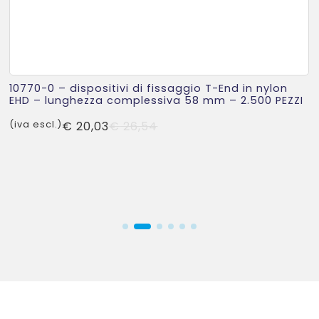
10770-0 – dispositivi di fissaggio T-End in nylon
EHD – lunghezza complessiva 58 mm – 2.500 PEZZI
Il
Il
(iva escl.)
€
20,03
€
26,54
prezzo
prezzo
originale
attuale
era:
è:
€ 26,54.
€ 20,03.