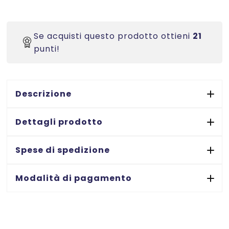
Fili
a
paletta
Se acquisti questo prodotto ottieni
21
in
punti!
polipropilene
-
lunghezza
complessiva
Descrizione
20
mm
Dettagli prodotto
-
5000
Spese di spedizione
PEZZI
quantità
Modalità di pagamento