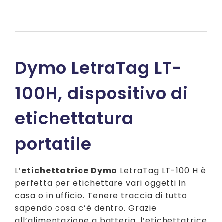
prezzo
prezzo
originale
attuale
era:
è:
€ 50,38.
€ 43,00.
Dymo LetraTag LT-
100H, dispositivo di
etichettatura
portatile
L’
etichettatrice Dymo
LetraTag LT-100 H è
perfetta per etichettare vari oggetti in
casa o in ufficio. Tenere traccia di tutto
sapendo cosa c’è dentro. Grazie
all’alimentazione a batteria, l’etichettatrice