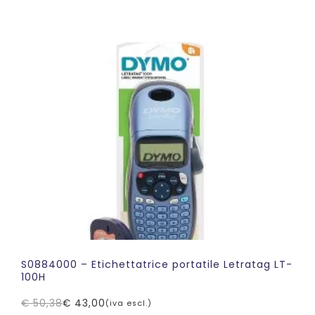
prezzo
prezzo
originale
attuale
era:
è:
€ 50,38.
€ 39,99.
S0884000 – Etichettatrice portatile Letratag LT-
100H
€
50,38
€
43,00
(iva escl.)
Il
Il