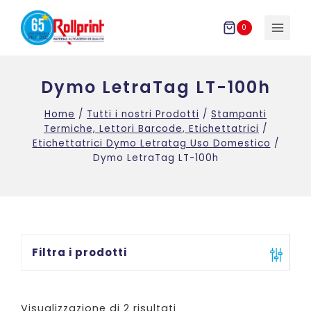
Salta
al
0
contenuto
Dymo LetraTag LT-100h
Home
/
Tutti i nostri Prodotti
/
Stampanti
Termiche, Lettori Barcode, Etichettatrici
/
Etichettatrici Dymo Letratag Uso Domestico
/
Dymo LetraTag LT-100h
Filtra i prodotti
Visualizzazione di 2 risultati