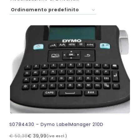
S0784430 – Dymo LabelManager 210D
€
50,38
€
39,99
(iva escl.)
Il
Il