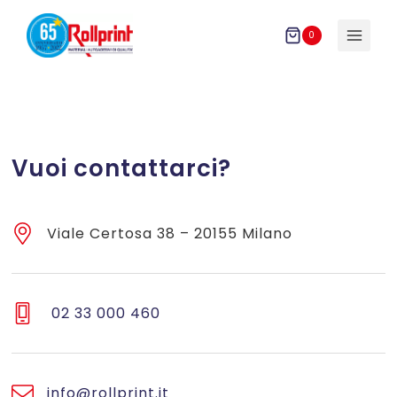
Salta
al
0
contenuto
Vuoi contattarci?
Viale Certosa 38 – 20155 Milano
02 33 000 460
info@rollprint.it