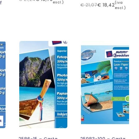
Il
Il
f
escl.)
(iva
€
21,07
€
18,42
Il
Il
escl.)
prezzo
prezzo
prezzo
prezzo
originale
attuale
originale
attuale
era:
è:
era:
è:
€ 21,24.
€ 19,73.
€ 21,07.
€ 18,42.