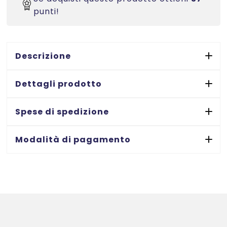
patinata
punti!
lucida
Premium
-
300g
Descrizione
-
stampanti
Dettagli prodotto
Inkjet
-
Spese di spedizione
210x297
-
Modalità di pagamento
25
ff
quantità