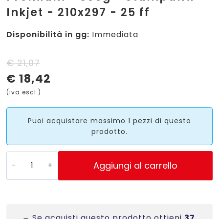
Inkjet - 210x297 - 25 ff
Disponibilità in gg:
Immediata
Il
Il
€
21,07
€
18,42
prezzo
prezzo
(iva escl.)
originale
attuale
era:
è:
Puoi acquistare massimo 1 pezzi di questo
prodotto.
€ 21,07.
€ 18,42.
2483
Aggiungi al carrello
-
Carta
bianca
fotografica
Se acquisti questo prodotto ottieni
37