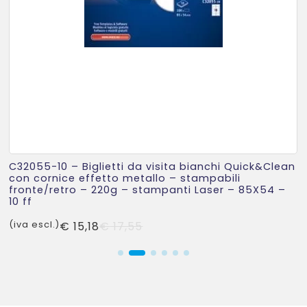
C32055-10 – Biglietti da visita bianchi Quick&Clean
con cornice effetto metallo – stampabili
fronte/retro – 220g – stampanti Laser – 85X54 –
10 ff
Il
Il
(iva escl.)
€
15,18
€
17,55
prezzo
prezzo
originale
attuale
era:
è:
€ 17,55.
€ 15,18.