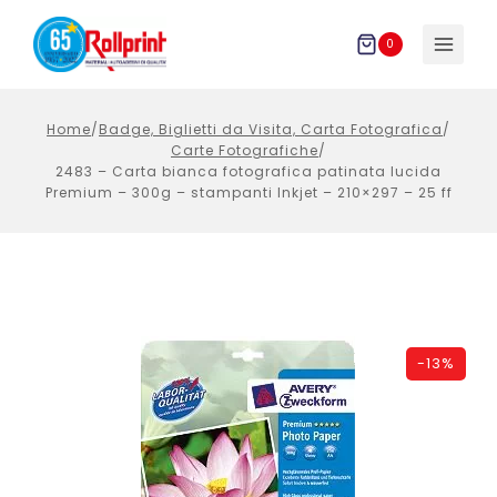
Salta
al
0
contenuto
Home
/
Badge, Biglietti da Visita, Carta Fotografica
/
Carte Fotografiche
/
2483 – Carta bianca fotografica patinata lucida
Premium – 300g – stampanti Inkjet – 210×297 – 25 ff
-
13%