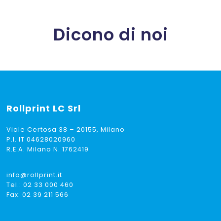
Dicono di noi
Rollprint
LC Srl
Viale Certosa 38 – 20155, Milano
P.I. IT 04628020960
R.E.A. Milano N. 1762419
info@rollprint.it
Tel.:
02 33 000 460
Fax: 02 39 211 566