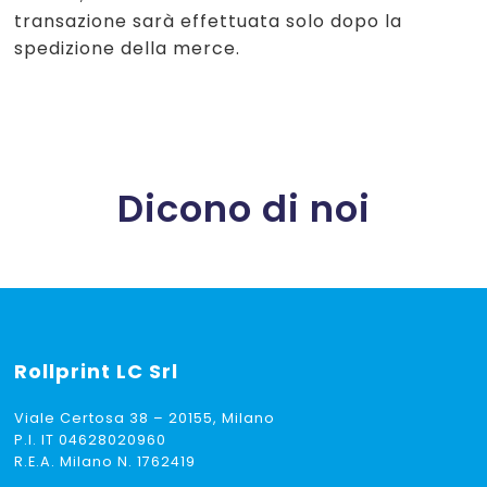
transazione sarà effettuata solo dopo la
spedizione della merce.
Dicono di noi
Rollprint
LC Srl
Viale Certosa 38 – 20155, Milano
P.I. IT 04628020960
R.E.A. Milano N. 1762419