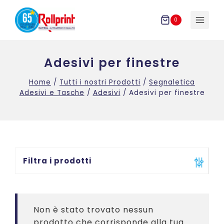
Salta
al
0
contenuto
Adesivi per finestre
Home
/
Tutti i nostri Prodotti
/
Segnaletica
Adesivi e Tasche
/
Adesivi
/
Adesivi per finestre
Filtra i prodotti
Non è stato trovato nessun
prodotto che corrisponde alla tua