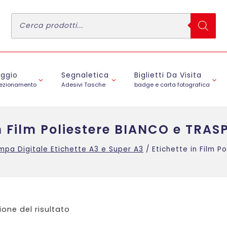
Ricerca
prodotti
aggio
Segnaletica
Biglietti Da Visita
fezionamento
Adesivi Tasche
badge e carta fotografica
n Film Poliestere BIANCO e TRAS
mpa Digitale Etichette A3 e Super A3
/
Etichette in Film P
ione del risultato