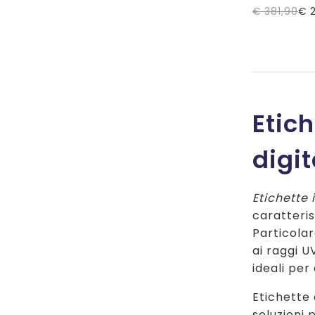
€
381,90
€
2
Il
Il
prezzo
prezzo
originale
attuale
era:
è:
€ 381,90.
€ 283,50.
Etic
digit
Etichette 
caratteris
Particolar
ai raggi U
ideali per
Etichette 
soluzioni p