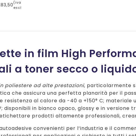
(iva
83,50
escl.)
hette in film High Perfor
ali a toner secco o liquido
in poliestere ad alte prestazioni
, particolarmente st
tica che assicura una perfetta planarità per il pas
e resistenza al calore da -40 a +150° C; materiale u
V; disponibili in bianco opaco, glossy e in version
 etichettare prodotti altamente professionali, creare
autoadesive convenienti per l’industria e il commerci
rofessionali per applicazioni e richieste in tutti i set