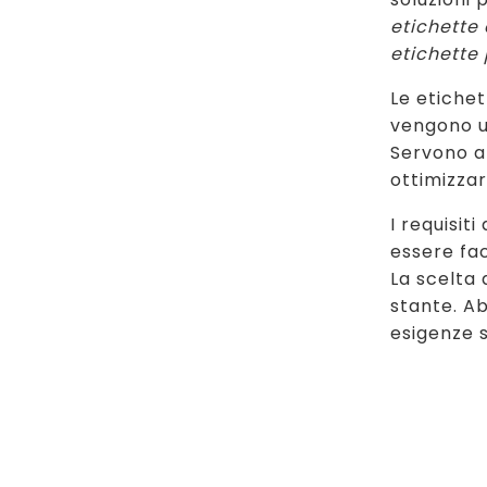
etichette
etichette
Le etichet
vengono u
Servono a
ottimizza
I requisit
essere fac
La scelta 
stante. A
esigenze s