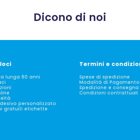
Dicono di noi
loci
Termini e condizio
ia lunga 60 anni
Spese di spedizione
aci
Modalità di Pagamento
zioni
Spedizione e consegna
line
Condizioni contrattuali
deltà
desivo personalizzato
 gratuiti etichette