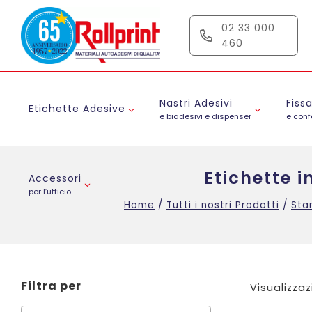
Salta
al
02 33 000
contenuto
460
Nastri Adesivi
Fiss
Etichette Adesive
e biadesivi e dispenser
e con
Etichette i
Accessori
per l’ufficio
Home
/
Tutti i nostri Prodotti
/
Sta
Filtra per
Visualizzaz