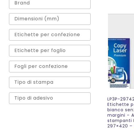
LP3P-2974
Etichette p
bianco sen
margini – 
stampanti 
297×420 – 