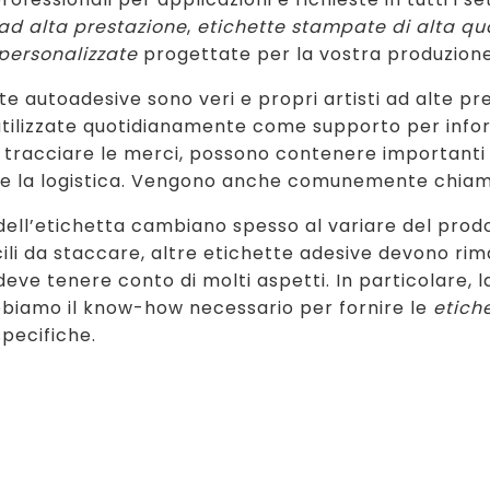
 ad alta prestazione
,
etichette stampate di alta qu
 personalizzate
progettate per la vostra produzione 
te autoadesive sono veri e propri artisti ad alte pres
tilizzate quotidianamente come supporto per inform
 tracciare le merci, possono contenere importanti i
re la logistica. Vengono anche comunemente chiamat
i dell’etichetta cambiano spesso al variare del pro
ili da staccare, altre etichette adesive devono ri
deve tenere conto di molti aspetti. In particolare, l
bbiamo il know-how necessario per fornire le
etiche
pecifiche.