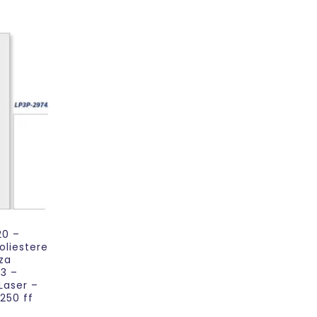
20 –
oliestere
za
A3 –
Laser –
250 ff