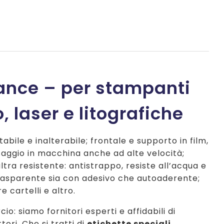
mance – per stampanti
, laser e litografiche
abile e inalterabile; frontale e supporto in film,
saggio in macchina anche ad alte velocità;
ltra resistente: antistrappo, resiste all’acqua e
e trasparente sia con adesivo che autoaderente;
 cartelli e altro.
o: siamo fornitori esperti e affidabili di
tori. Che si tratti di
etichette speciali
,