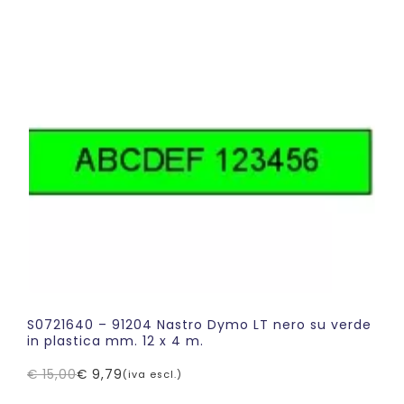
prezzo
prezzo
originale
attuale
era:
è:
€ 15,00.
€ 9,49.
S0721640 – 91204 Nastro Dymo LT nero su verde
in plastica mm. 12 x 4 m.
€
15,00
€
9,79
(iva escl.)
Il
Il
prezzo
prezzo