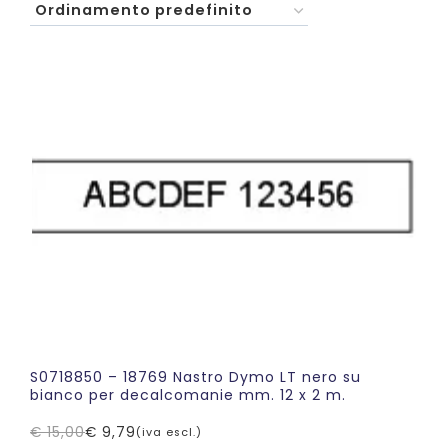
S0718850 – 18769 Nastro Dymo LT nero su
bianco per decalcomanie mm. 12 x 2 m.
€
15,00
€
9,79
(iva escl.)
Il
Il