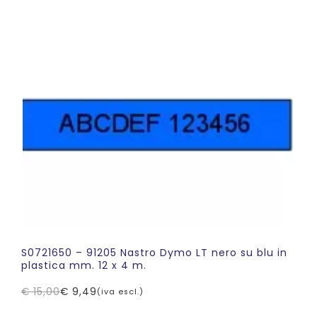
originale
attuale
era:
è:
€ 15,00.
€ 9,79.
S0721650 – 91205 Nastro Dymo LT nero su blu in
plastica mm. 12 x 4 m.
€
15,00
€
9,49
(iva escl.)
Il
Il
prezzo
prezzo