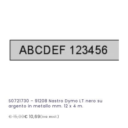
originale
attuale
era:
è:
€ 15,00.
€ 9,49.
S0721730 – 91208 Nastro Dymo LT nero su
argento in metallo mm. 12 x 4 m.
€
15,00
€
10,69
(iva escl.)
Il
Il
prezzo
prezzo