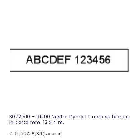
prezzo
prezzo
originale
attuale
era:
è:
€ 15,00.
€ 9,79.
S0721510 – 91200 Nastro Dymo LT nero su bianco
in carta mm. 12 x 4 m.
€
15,00
€
8,89
(iva escl.)
Il
Il