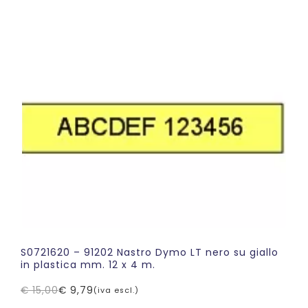
prezzo
prezzo
originale
attuale
era:
è:
€ 15,00.
€ 9,79.
S0721620 – 91202 Nastro Dymo LT nero su giallo
in plastica mm. 12 x 4 m.
€
15,00
€
9,79
(iva escl.)
Il
Il