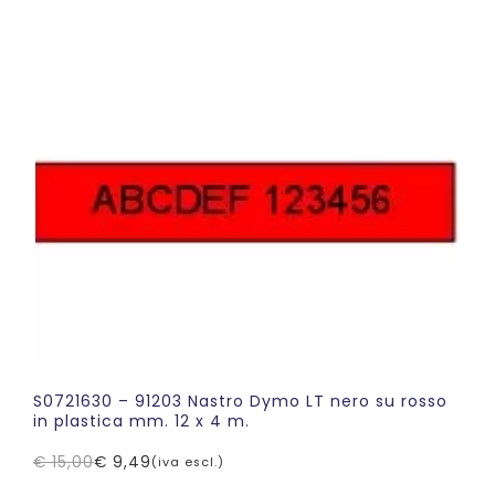
prezzo
prezzo
originale
attuale
era:
è:
€ 15,00.
€ 9,79.
S0721630 – 91203 Nastro Dymo LT nero su rosso
in plastica mm. 12 x 4 m.
€
15,00
€
9,49
(iva escl.)
Il
Il