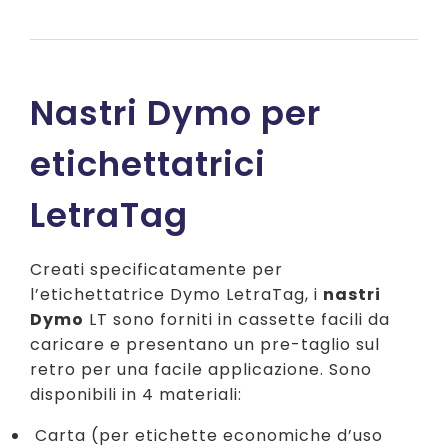
originale
attuale
era:
è:
€ 15,00.
€ 10,69.
Nastri Dymo per
etichettatrici
LetraTag
Creati specificatamente per
l’etichettatrice Dymo LetraTag, i
nastri
Dymo
LT sono forniti in cassette facili da
caricare e presentano un pre-taglio sul
retro per una facile applicazione. Sono
disponibili in 4 materiali:
Carta (per etichette economiche d’uso