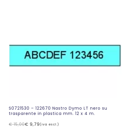
prezzo
prezzo
originale
attuale
era:
è:
€ 15,00.
€ 8,89.
S0721530 – 122670 Nastro Dymo LT nero su
trasparente in plastica mm. 12 x 4 m.
€
15,00
€
9,79
(iva escl.)
Il
Il