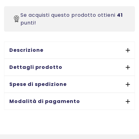
dispositivi
di
Se acquisti questo prodotto ottieni
41
fissaggio
punti!
T-
End
in
nylon
Descrizione
EHD
-
Dettagli prodotto
lunghezza
complessiva
Spese di spedizione
34
mm
Modalità di pagamento
-
2.500
PEZZI
quantità