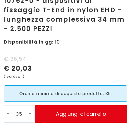
10762-0 - dispositivi di
fissaggio T-End in nylon EHD -
lunghezza complessiva 34 mm
- 2.500 PEZZI
Disponibilità in gg:
10
Il
Il
€
26,54
€
20,03
prezzo
prezzo
(iva escl.)
originale
attuale
era:
è:
Ordine minimo di acquisto prodotto: 35.
€ 26,54.
€ 20,03.
10762-
Aggiungi al carrello
0
-