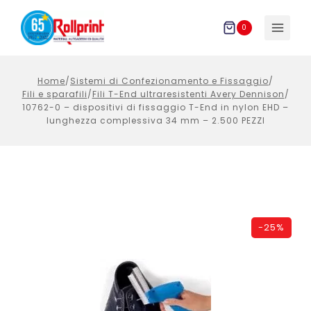
Salta
al
0
contenuto
Home
/
Sistemi di Confezionamento e Fissaggio
/
Fili e sparafili
/
Fili T-End ultraresistenti Avery Dennison
/
10762-0 – dispositivi di fissaggio T-End in nylon EHD –
lunghezza complessiva 34 mm – 2.500 PEZZI
-
25%