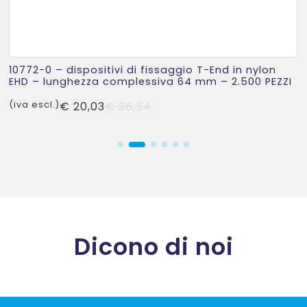
10772-0 – dispositivi di fissaggio T-End in nylon
EHD – lunghezza complessiva 64 mm – 2.500 PEZZI
Il
Il
(iva escl.)
€
20,03
€
26,54
prezzo
prezzo
originale
attuale
era:
è:
€ 26,54.
€ 20,03.
Dicono di noi