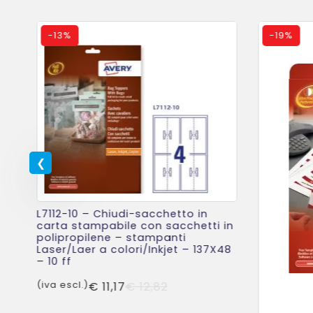
-
13%
-
19%
L7112-10 – Chiudi-sacchetto in
carta stampabile con sacchetti in
polipropilene – stampanti
Laser/Laer a colori/Inkjet – 137X48
– 10 ff
Il
Il
(iva escl.)
€
11,17
€
12,82
prezzo
prezzo