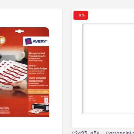
-
9%
C2495-45R – Cartoncini p