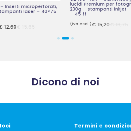
lucidi Premium per fotogr
– Inserti microperforati,
230g – stampanti inkjet –
stampanti laser – 40×75
– 45 ff
Il
Il
(iva escl.)
€
15,20
€
16,75
Il
Il
€
12,69
€
15,65
p
p
prezzo
prezzo
o
a
originale
attuale
e
è
era:
è:
€
€
€ 15,65.
€ 12,69.
Dicono di noi
loci
Termini e condizio