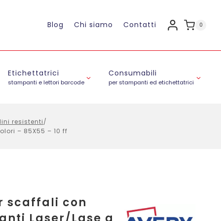
Blog
Chi siamo
Contatti
0
Etichettatrici
Consumabili
stampanti e lettori barcode
per stampanti ed etichettatrici
ini resistenti
/
lori – 85X55 – 10 ff
r scaffali con
anti Laser/Lase a