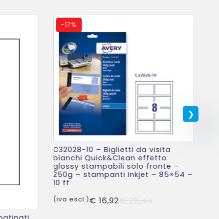
-
17%
C32028-10 – Biglietti da visita
C3
bianchi Quick&Clean effetto
bi
glossy stampabili solo fronte –
st
250g – stampanti Inkjet – 85×54 –
st
10 ff
– 
Il
Il
(iva escl.)
€
16,92
€
20,44
(iv
prezzo
prezzo
atinati