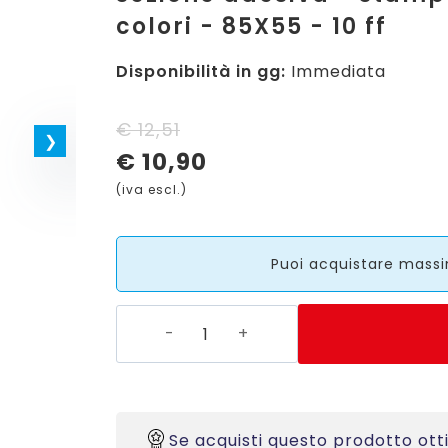
colori - 85X55 - 10 ff
Disponibilità in gg:
Immediata
Il
Il
€
12,51
€
10,90
prezzo
prezzo
(iva escl.)
originale
attuale
era:
è:
Puoi acquistare massi
€ 12,51.
€ 10,90.
C32301-
10
-
Cartellini
per
Se acquisti questo prodotto ott