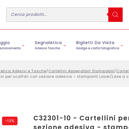
Ricerca
prodotti
aggio
Segnaletica
Biglietti Da Visita
fezionamento
Adesivi Tasche
badge e carta fotografica
etica Adesivi e Tasche
/
Cartellini Appendibili Stampabili
/
Cartell
ini per scaffali con sezione adesiva – stampanti Laser/Lase a co
C32301-10 - Cartellini pe
-
13%
sezione adesiva - stamp