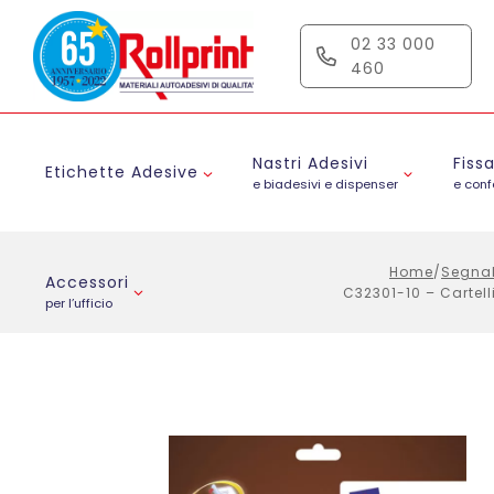
Salta
al
02 33 000
contenuto
460
Nastri Adesivi
Fiss
Etichette Adesive
e biadesivi e dispenser
e con
Home
/
Segnal
Accessori
C32301-10 – Cartell
per l’ufficio