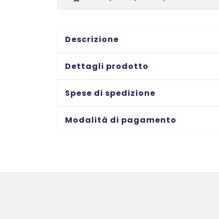
scaffali
con
sezione
adesiva
Descrizione
-
stampanti
Dettagli prodotto
Laser/Lase
a
Spese di spedizione
colori
-
Modalità di pagamento
85X55
-
10
ff
quantità