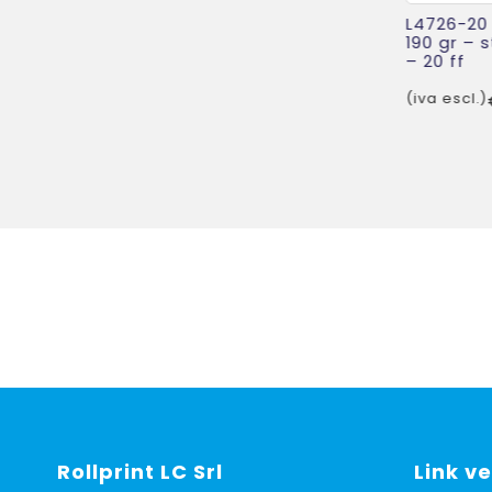
originale
attuale
L4726-20 
era:
è:
190 gr – 
– 20 ff
€ 12,82.
€ 11,17.
(iva escl.)
le
.
.
Rollprint
LC Srl
Link ve