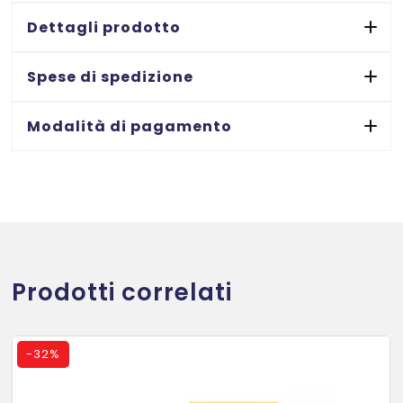
a
Dettagli prodotto
mano
-
Spese di spedizione
7
ff
Modalità di pagamento
quantità
Prodotti correlati
-
32%