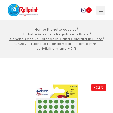
Salta
al
0
contenuto
Home
/
Etichette Adesive
/
Etichette Adesive a Registro e in Busta
/
Etichette Adesive Rotonde in Carta Colorata in Busta
/
PSA08V – Etichette rotonde Verdi – diam 8 mm –
scrivibili a mano – 7 ff
-
32%