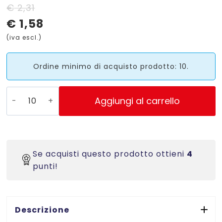
Il
Il
€
2,31
€
1,58
prezzo
prezzo
(iva escl.)
originale
attuale
era:
è:
Ordine minimo di acquisto prodotto: 10.
€ 2,31.
€ 1,58.
PSA08V
Aggiungi al carrello
-
Etichette
rotonde
Verdi
Se acquisti questo prodotto ottieni
4
-
punti!
diam
8
mm
-
Descrizione
scrivibili