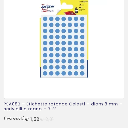
PSA08B – Etichette rotonde Celesti – diam 8 mm –
scrivibili a mano – 7 ff
Il
Il
(iva escl.)
€
1,58
€
2,31
prezzo
prezzo