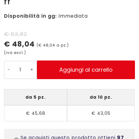
ff
Disponibilità in gg:
Immediata
Il
Il
€
63,82
€
48,04
prezzo
prezzo
(
€
48,04
a pz.)
(iva escl.)
originale
attuale
era:
è:
GL4-
Aggiungi al carrello
3620
€ 63,82.
€ 48,04.
Etichette
oro
da 5 pz.
da 10 pz.
satinato
ovali
€
45,68
€
43,05
mm.
36x20
-
100
Se acquisti questo prodotto ottieni
97