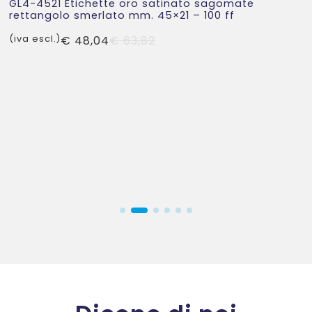
GL4-4521 Etichette oro satinato sagomate
rettangolo smerlato mm. 45×21 – 100 ff
Il
Il
(iva escl.)
€
48,04
€
63,82
prezzo
prezzo
originale
attuale
era:
è:
€ 63,82.
€ 48,04.