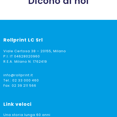
Dicono di noi
Rollprint
LC Srl
Viale Certosa 38 – 20155, Milano
P.I. IT 04628020960
R.E.A. Milano N. 1762419
info@rollprint.it
Tel.:
02 33 000 460
Fax: 02 39 211 566
Link veloci
Una storia lunga 60 anni