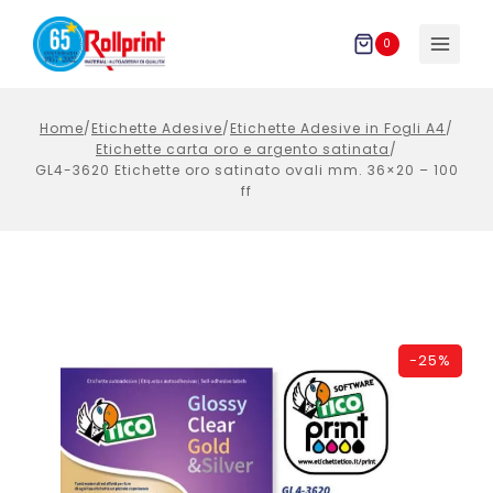
Salta
al
0
contenuto
Home
/
Etichette Adesive
/
Etichette Adesive in Fogli A4
/
Etichette carta oro e argento satinata
/
GL4-3620 Etichette oro satinato ovali mm. 36×20 – 100
ff
-
25%