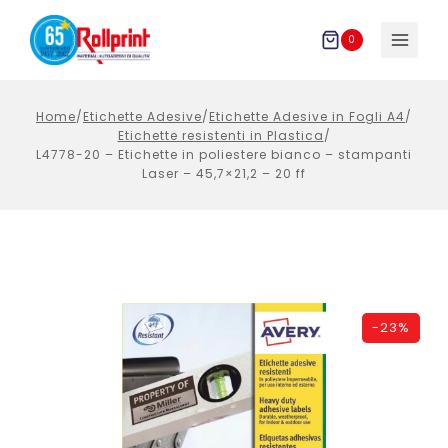
Salta
al
0
contenuto
Home
/
Etichette Adesive
/
Etichette Adesive in Fogli A4
/
Etichette resistenti in Plastica
/
L4778-20 – Etichette in poliestere bianco – stampanti
Laser – 45,7×21,2 – 20 ff
-
23%