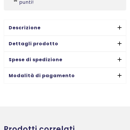
-
punti!
45,7x21,2
-
20
Descrizione
ff
quantità
Dettagli prodotto
Spese di spedizione
Modalità di pagamento
Prodotti correlati