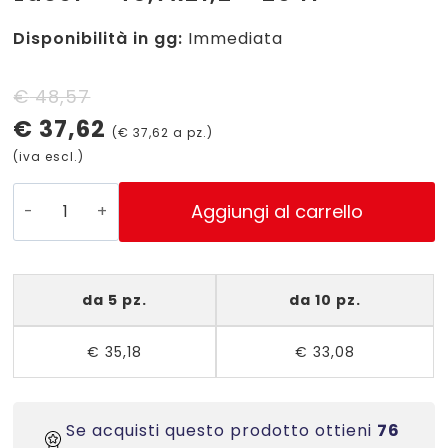
Disponibilità in gg:
Immediata
Il
Il
€
48,57
€
37,62
prezzo
prezzo
(
€
37,62
a pz.)
(iva escl.)
originale
attuale
era:
è:
L4778-
Aggiungi al carrello
20
€ 48,57.
€ 37,62.
-
Etichette
da 5 pz.
da 10 pz.
in
poliestere
€
35,18
€
33,08
bianco
-
stampanti
Laser
Se acquisti questo prodotto ottieni
76