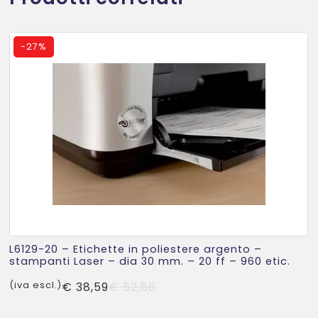
-
27%
L6129-20 – Etichette in poliestere argento –
stampanti Laser – dia 30 mm. – 20 ff – 960 etic.
Il
Il
(iva escl.)
€
38,59
€
52,86
prezzo
prezzo