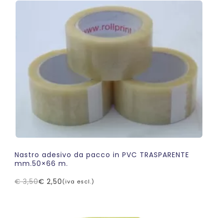
era:
è:
€ 3,20.
€ 2,20.
Nastro adesivo da pacco in PVC TRASPARENTE
mm.50×66 m.
€
3,50
€
2,50
(iva escl.)
Il
Il
prezzo
prezzo
originale
attuale
era:
è: