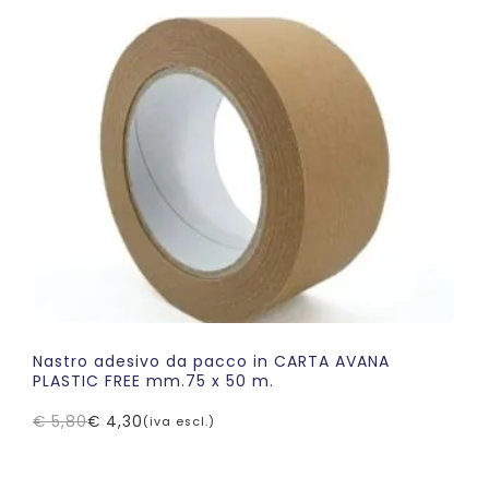
era:
è:
€ 4,60.
€ 3,48.
Nastro adesivo da pacco in CARTA AVANA
PLASTIC FREE mm.75 x 50 m.
€
5,80
€
4,30
(iva escl.)
Il
Il
prezzo
prezzo
originale
attuale