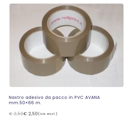
era:
è:
€ 5,80.
€ 4,30.
Nastro adesivo da pacco in PVC AVANA
mm.50×66 m.
€
3,50
€
2,50
(iva escl.)
Il
Il
prezzo
prezzo
originale
attuale