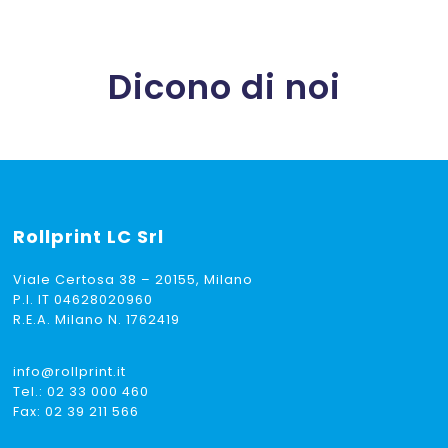
a
€ 8,50
Dicono di noi
Rollprint
LC Srl
Viale Certosa 38 – 20155, Milano
P.I. IT 04628020960
R.E.A. Milano N. 1762419
info@rollprint.it
Tel.:
02 33 000 460
Fax: 02 39 211 566