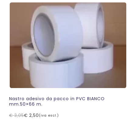
era:
è:
€ 3,50.
€ 2,50.
Nastro adesivo da pacco in PVC BIANCO
mm.50×66 m.
€
3,05
€
2,50
(iva escl.)
Il
Il
prezzo
prezzo
originale
attuale