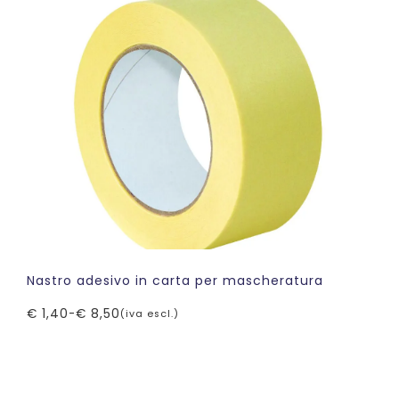
€ 3,50.
€ 2,50.
Nastro adesivo in carta per mascheratura
€
1,40
-
€
8,50
(iva escl.)
Fascia
di
prezzo:
da
€ 1,40