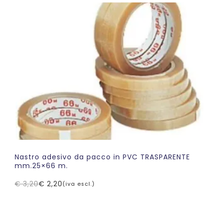
era:
è:
€ 3,05.
€ 2,50.
Nastro adesivo da pacco in PVC TRASPARENTE
mm.25×66 m.
€
3,20
€
2,20
(iva escl.)
Il
Il
prezzo
prezzo
originale
attuale