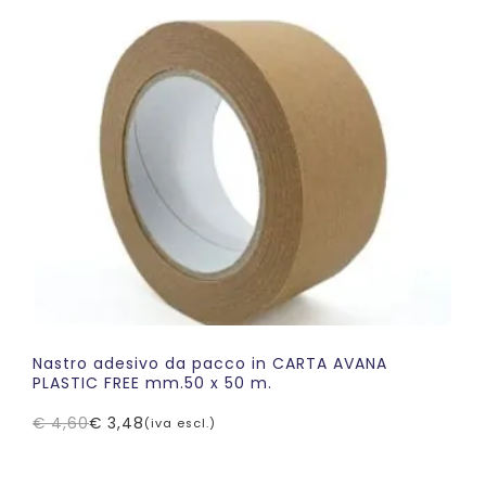
Nastro adesivo da pacco in CARTA AVANA
PLASTIC FREE mm.50 x 50 m.
€
4,60
€
3,48
(iva escl.)
Il
Il
prezzo
prezzo
originale
attuale