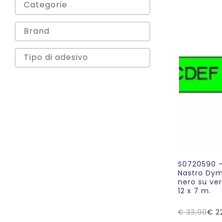
S0720590 –
Nastro Dym
nero su ve
12 x 7 m.
€
33,00
€
2
Il
Il