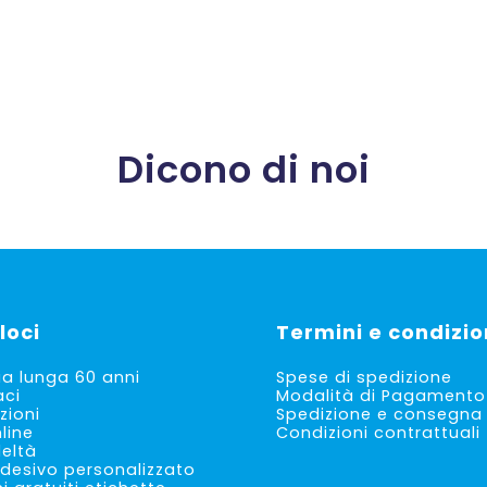
prezzo
prezzo
prezzo
prezzo
originale
attuale
originale
attuale
era:
è:
era:
è:
€ 33,00.
€ 20,69.
€ 44,00.
€ 28,19.
Dicono di noi
loci
Termini e condizio
ia lunga 60 anni
Spese di spedizione
aci
Modalità di Pagamento
zioni
Spedizione e consegna
line
Condizioni contrattuali
deltà
desivo personalizzato