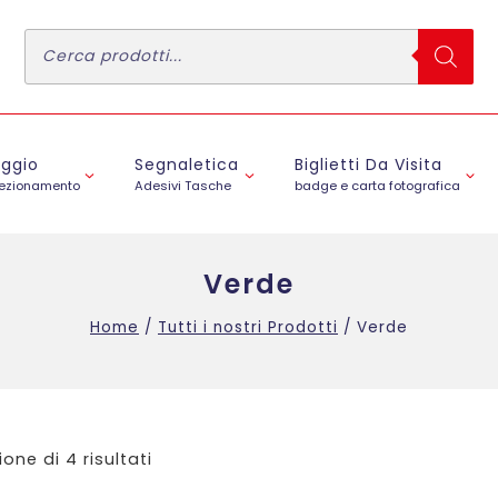
Ricerca
prodotti
aggio
Segnaletica
Biglietti Da Visita
fezionamento
Adesivi Tasche
badge e carta fotografica
Verde
Home
/
Tutti i nostri Prodotti
/
Verde
ione di 4 risultati