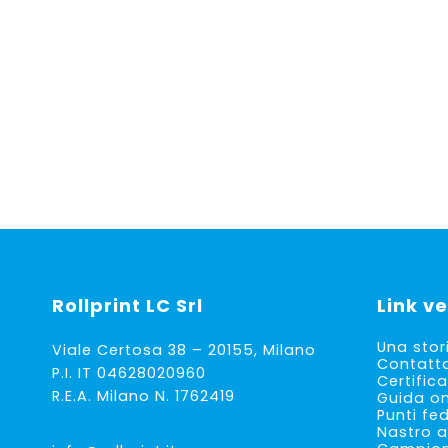
prezzo
prezzo
originale
attuale
era:
è:
€ 33,00.
€ 22,09.
Rollprint
LC Srl
Link ve
Una stor
Viale Certosa 38 – 20155, Milano
Contatt
P.I. IT 04628020960
Certifica
R.E.A. Milano N. 1762419
Guida on
Punti fe
Nastro a