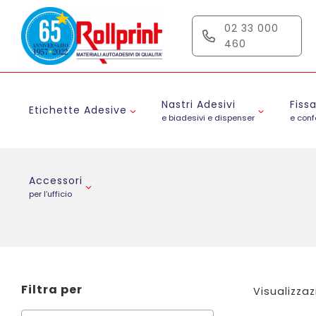
Salta
al
02 33 000
contenuto
460
Nastri Adesivi
Fiss
Etichette Adesive
e biadesivi e dispenser
e con
Accessori
per l’ufficio
Filtra per
Visualizzaz