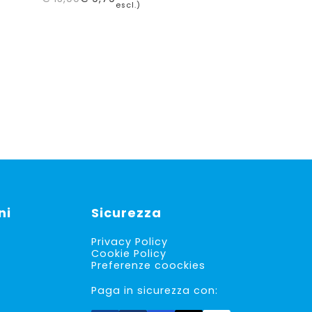
Il
Il
escl.)
prezzo
prezzo
originale
attuale
era:
è:
€ 15,00.
€ 9,79.
ni
Sicurezza
Privacy Policy
Cookie Policy
Preferenze coockies
Paga in sicurezza con: