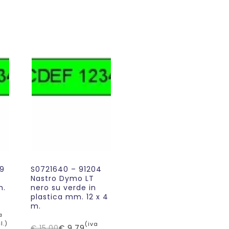
9
S0721640 – 91204
Nastro Dymo LT
m.
nero su verde in
plastica mm. 12 x 4
m.
a
l.)
(iva
€
15,00
€
9,79