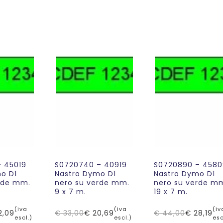
 45019
S0720740 – 40919
S0720890 – 4580
o D1
Nastro Dymo D1
Nastro Dymo D1
rde mm.
nero su verde mm.
nero su verde m
9 x 7 m.
19 x 7 m.
(iva
(iva
(iv
2,09
€
33,00
€
20,69
€
44,00
€
28,19
Il
Il
Il
Il
escl.)
escl.)
esc