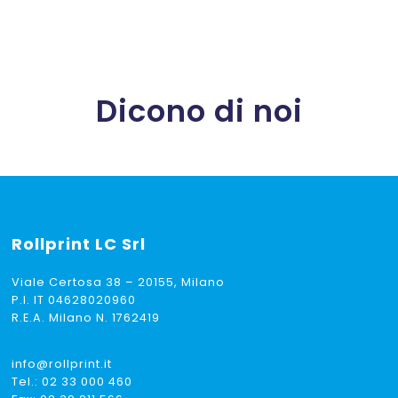
da
€ 12,00
a
€ 20,00
Dicono di noi
Rollprint
LC Srl
Viale Certosa 38 – 20155, Milano
P.I. IT 04628020960
R.E.A. Milano N. 1762419
info@rollprint.it
Tel.:
02 33 000 460