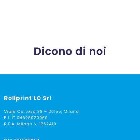
di
prezzo:
da
€ 27,35
a
€ 45,50
Dicono di noi
Rollprint
LC Srl
Viale Certosa 38 – 20155, Milano
P.I. IT 04628020960
R.E.A. Milano N. 1762419