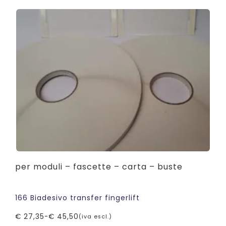
per moduli – fascette – carta – buste
166 Biadesivo transfer fingerlift
€
27,35
-
€
45,50
(iva escl.)
Fascia