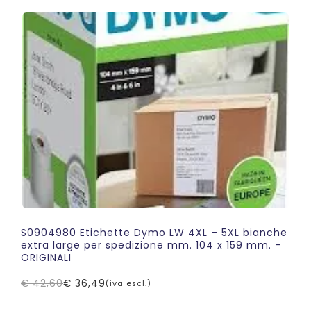
S0904980 Etichette Dymo LW 4XL – 5XL bianche
extra large per spedizione mm. 104 x 159 mm. –
ORIGINALI
€
42,60
€
36,49
(iva escl.)
Il
Il
prezzo
prezzo