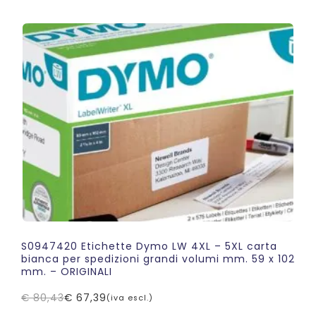
originale
attuale
era:
è:
€ 42,60.
€ 36,49.
S0947420 Etichette Dymo LW 4XL – 5XL carta
bianca per spedizioni grandi volumi mm. 59 x 102
mm. – ORIGINALI
€
80,43
€
67,39
(iva escl.)
Il
Il