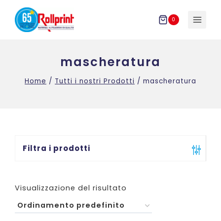
Salta
al
0
contenuto
mascheratura
Home
/
Tutti i nostri Prodotti
/
mascheratura
Filtra i prodotti
Visualizzazione del risultato