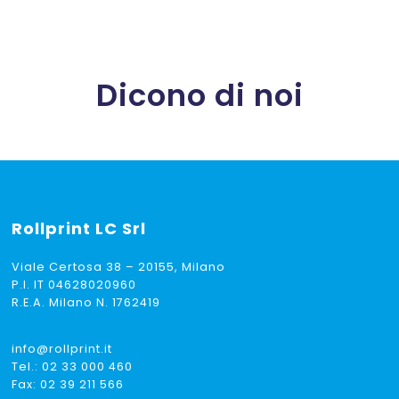
€ 1,40
a
€ 8,50
Dicono di noi
Rollprint
LC Srl
Viale Certosa 38 – 20155, Milano
P.I. IT 04628020960
R.E.A. Milano N. 1762419
info@rollprint.it
Tel.:
02 33 000 460
Fax: 02 39 211 566