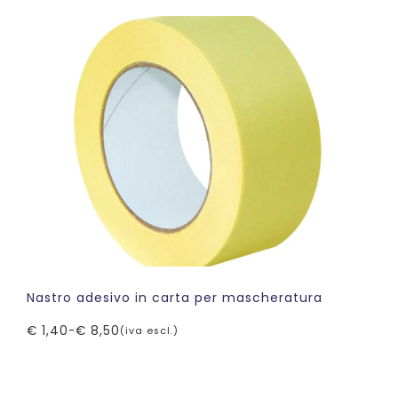
Nastro adesivo in carta per mascheratura
€
1,40
-
€
8,50
(iva escl.)
Fascia
di
prezzo:
da