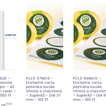
420 –
PCL3-37MCG –
PCL3-64MCG –
bianche
Etichette carta
Etichette carta
ini – A3
patinata lucida
patinata lucida
i Laser –
rifinita a macchina
rifinita a macchi
300 ff
– SuperA3 – DIA 37
– SuperA3 – DIA 
mm.- 100 ff
mm.- 100 ff
(iva
,05