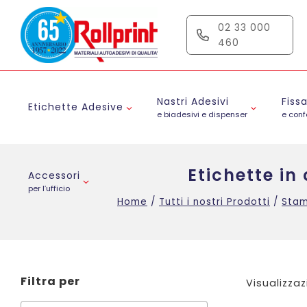
Salta
al
02 33 000
contenuto
460
Nastri Adesivi
Fiss
Etichette Adesive
e biadesivi e dispenser
e con
Etichette i
Accessori
per l’ufficio
Home
/
Tutti i nostri Prodotti
/
Stam
Filtra per
Visualizzaz