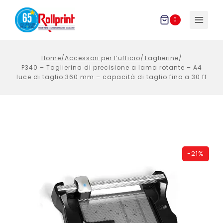
Salta
al
0
contenuto
Home
/
Accessori per l’ufficio
/
Taglierine
/
P340 – Taglierina di precisione a lama rotante – A4
luce di taglio 360 mm – capacità di taglio fino a 30 ff
-
21%