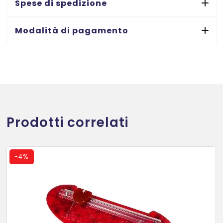
Spese di spedizione
mm
-
Modalità di pagamento
capacità
di
taglio
fino
a
30
ff
Prodotti correlati
quantità
-
4%