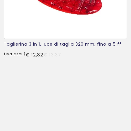
Taglierina 3 in 1, luce di taglia 320 mm, fino a 5 ff
Il
Il
(iva escl.)
€
12,82
€
13,37
prezzo
prezzo
originale
attuale
era:
è:
€ 13,37.
€ 12,82.