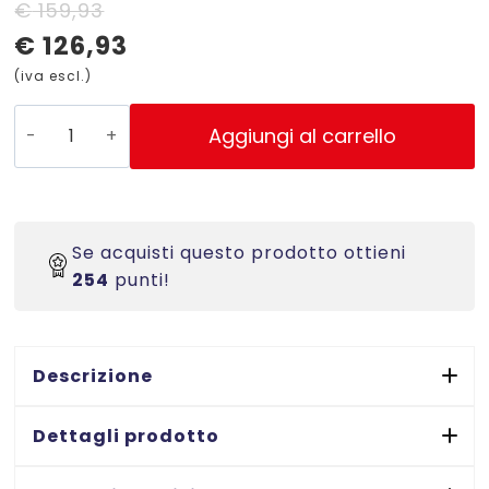
Il
Il
€
159,93
€
126,93
prezzo
prezzo
(iva escl.)
originale
attuale
era:
è:
P340
Aggiungi al carrello
-
€ 159,93.
€ 126,93.
Taglierina
di
precisione
Se acquisti questo prodotto ottieni
a
254
punti!
lama
rotante
-
A4
Descrizione
luce
di
Dettagli prodotto
taglio
360