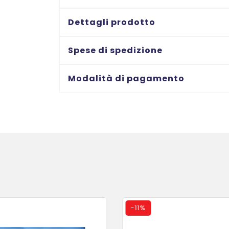
A2
luce
Dettagli prodotto
di
taglio
Spese di spedizione
640
mm
Modalità di pagamento
-
capacità
di
taglio
fino
a
30
ff
quantità
-
11%