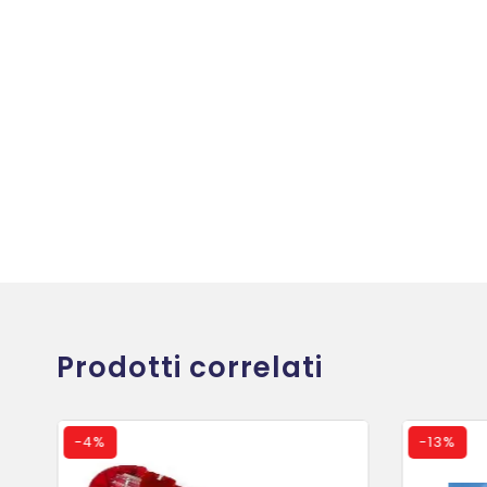
Prodotti correlati
-
4%
-
13%