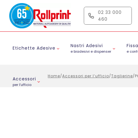
Salta
al
02 33 000
contenuto
460
Nastri Adesivi
Fiss
Etichette Adesive
e biadesivi e dispenser
e con
Home
/
Accessori per l’ufficio
/
Taglierine
/
P
Accessori
per l’ufficio