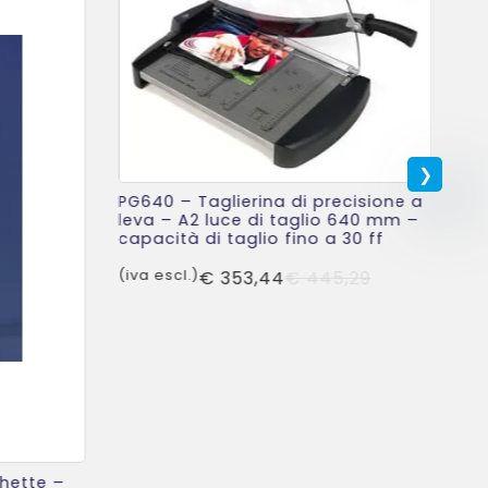
PG640 – Taglierina di precisione a
A3
leva – A2 luce di taglio 640 mm –
pe
capacità di taglio fino a 30 ff
mm
ff
Il
Il
(iva escl.)
€
353,44
€
445,29
(iv
prezzo
prezzo
originale
attuale
era:
è:
€ 445,29.
€ 353,44.
chette –