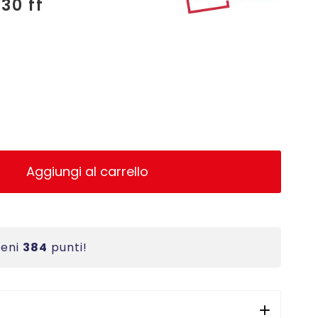
30 ff
Aggiungi al carrello
ieni
384
punti!