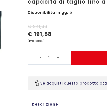
capacità di taglio fino a 
Disponibilità in gg:
5
Il
Il
€
241,36
€
191,58
prezzo
prezzo
(iva escl.)
originale
attuale
era:
è:
P640
€ 241,36.
€ 191,58.
-
Taglierina
di
precisione
Se acquisti questo prodotto ott
a
lama
rotante
-
Descrizione