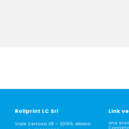
Rollprint
LC Srl
Link ve
Una stor
Viale Certosa 38 – 20155, Milano
Contatt