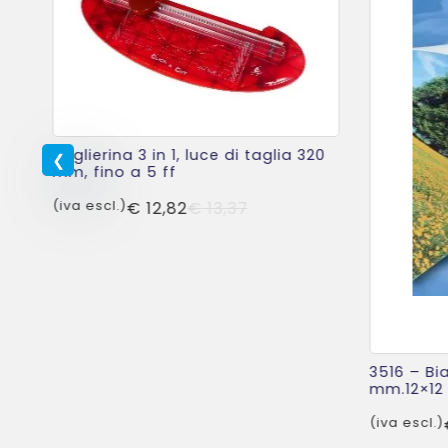
Taglierina 3 in 1, luce di taglia 320
mm, fino a 5 ff
Il
Il
(iva escl.)
€
12,82
€
13,37
prezzo
prezzo
originale
attuale
era:
è:
€ 13,37.
€ 12,82.
i
3516 – Bi
i –
mm.12×12
(iva escl.)