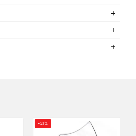
-
21%