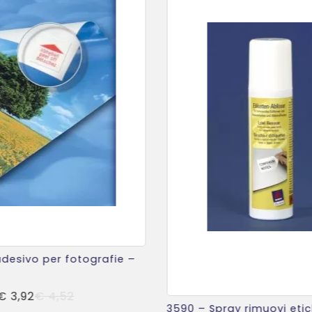
adesivo per fotografie –
Il
Il
€
3,92
€
4,52
3590 – Spray rimuovi eti