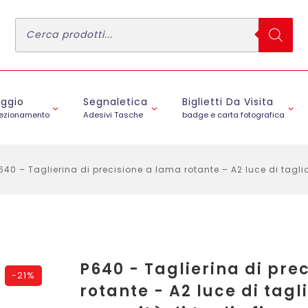
Ricerca
prodotti
aggio
Segnaletica
Biglietti Da Visita
fezionamento
Adesivi Tasche
badge e carta fotografica
640 – Taglierina di precisione a lama rotante – A2 luce di tagli
P640 - Taglierina di pre
-
21%
rotante - A2 luce di tag