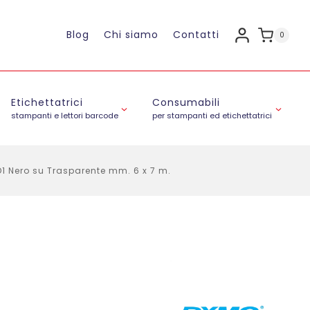
Blog
Chi siamo
Contatti
0
Etichettatrici
Consumabili
stampanti e lettori barcode
per stampanti ed etichettatrici
1 Nero su Trasparente mm. 6 x 7 m.