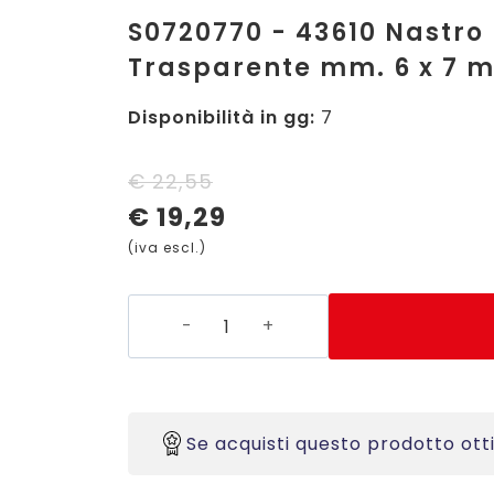
S0720770 - 43610 Nastro
Trasparente mm. 6 x 7 m
Disponibilità in gg:
7
Il
Il
€
22,55
€
19,29
prezzo
prezzo
(iva escl.)
originale
attuale
era:
è:
S0720770
€ 22,55.
€ 19,29.
-
43610
Nastro
Dymo
Se acquisti questo prodotto ott
D1
Nero