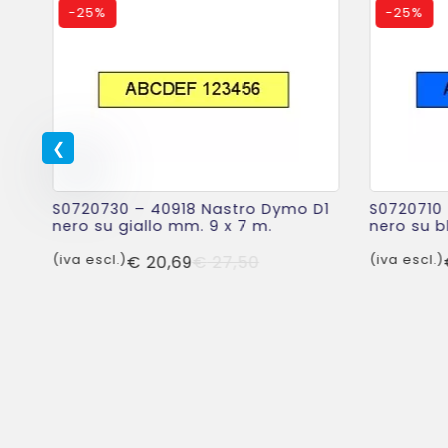
-
25%
-
25%
o
S0720730 – 40918 Nastro Dymo D1
S0720710
7
nero su giallo mm. 9 x 7 m.
nero su b
Il
Il
(iva escl.)
€
20,69
€
27,50
(iva escl.)
prezzo
prezzo
originale
attuale
le
e
era:
è:
€ 27,50.
€ 20,69.
.
.