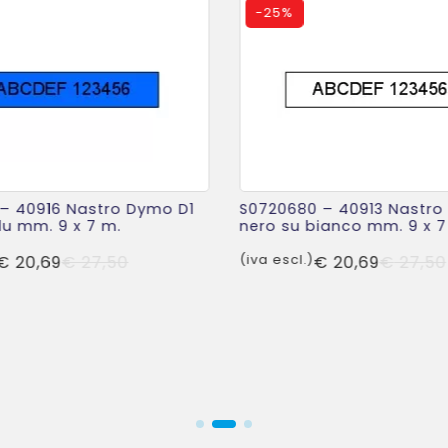
-
25%
 – 40916 Nastro Dymo D1
S0720680 – 40913 Nastro
lu mm. 9 x 7 m.
nero su bianco mm. 9 x 7
Il
Il
€
20,69
€
27,50
(iva escl.)
€
20,69
€
27,50
prezzo
prezzo
originale
attuale
era:
è:
€ 27,50.
€ 20,69.