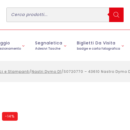
Ricerca
prodotti
aggio
Segnaletica
Biglietti Da Visita
fezionamento
Adesivi Tasche
badge e carta fotografica
ici e Stampanti
/
Nastri Dymo D1
/
S0720770 – 43610 Nastro Dymo D
-
14%