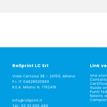
Rollprint
LC Srl
Link ve
Una stor
Viale Certosa 38 – 20155, Milano
Contatt
P.I. IT 04628020960
Certifica
R.E.A. Milano N. 1762419
Guida on
Punti fe
Nastro a
Campioni
info@rollprint.it
Tel.:
02 33 000 460