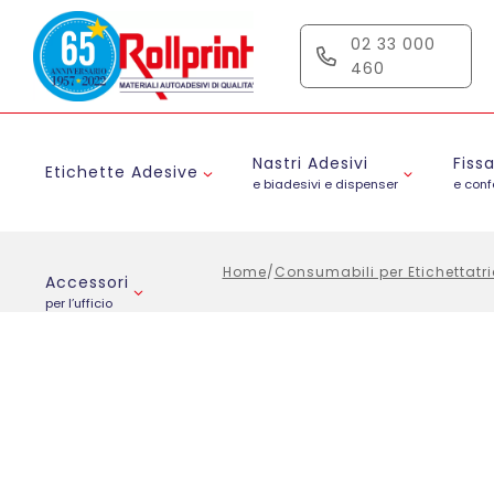
Salta
al
02 33 000
contenuto
460
Nastri Adesivi
Fiss
Etichette Adesive
e biadesivi e dispenser
e con
Home
/
Consumabili per Etichettatr
Accessori
per l’ufficio