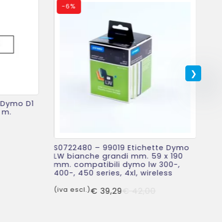
-
6%
 Dymo D1
 m.
Il
Il
prezzo
prezzo
S0722480 – 99019 Etichette Dymo
S0
originale
attuale
LW bianche grandi mm. 59 x 190
LW
mm. compatibili dymo lw 300-,
no
era:
è:
400-, 450 series, 4xl, wireless
mm
€ 27,50.
€ 20,69.
Il
Il
(iva escl.)
€
39,29
€
42,00
(iv
prezzo
prezzo
originale
attuale