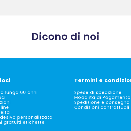
Dicono di noi
loci
Termini e condizio
ia lunga 60 anni
Spese di spedizione
aci
Modalità di Pagamento
zioni
Spedizione e consegna
line
Condizioni contrattuali
deltà
desivo personalizzato
 gratuiti etichette