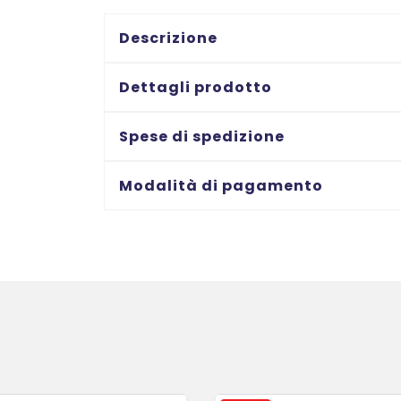
su
Trasparente
Descrizione
mm.
6
Dettagli prodotto
x
7
Spese di spedizione
m.
quantità
Modalità di pagamento