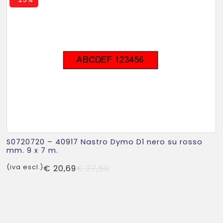
S0720720 – 40917 Nastro Dymo D1 nero su rosso
mm. 9 x 7 m.
Il
Il
(iva escl.)
€
20,69
€
27,50
prezzo
prezzo
originale
attuale
era:
è:
€ 27,50.
€ 20,69.