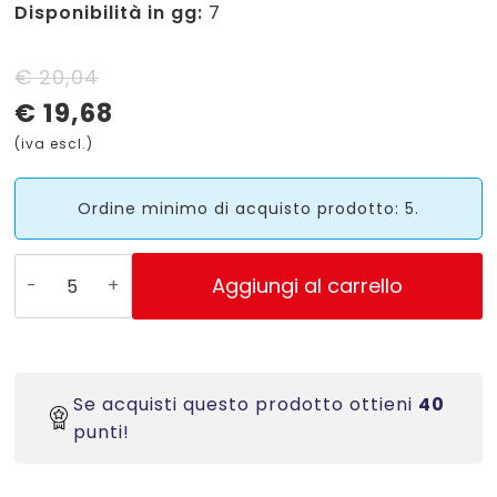
Disponibilità in gg:
7
Il
Il
€
20,04
€
19,68
prezzo
prezzo
(iva escl.)
originale
attuale
era:
è:
Ordine minimo di acquisto prodotto: 5.
€ 20,04.
€ 19,68.
S0718220
Aggiungi al carrello
-
18484
Nastro
in
Se acquisti questo prodotto ottieni
40
poliestere
punti!
permanente
Rhino