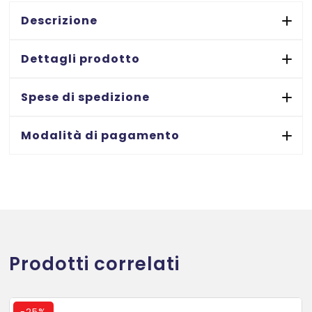
nero
su
Descrizione
bianco
mm.
Dettagli prodotto
19
x
Spese di spedizione
5,5
mt.
Modalità di pagamento
quantità
Prodotti correlati
-
25%