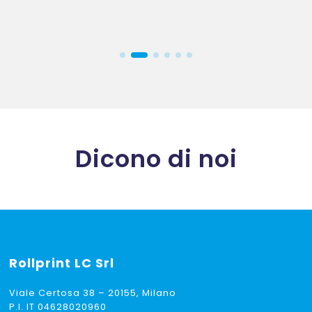
Dicono di noi
Rollprint
LC Srl
Viale Certosa 38 – 20155, Milano
P.I. IT 04628020960