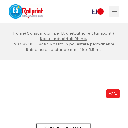
Salta
al
0
contenuto
Home
/
Consumabili per Etichettatrici e Stampanti
/
Nastri Industriali Rhino
/
S0718220 – 18484 Nastro in poliestere permanente
Rhino nero su bianco mm. 19 x 5,5 mt.
-
2%