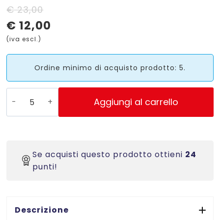
Il
Il
€
23,00
€
12,00
prezzo
prezzo
(iva escl.)
originale
attuale
era:
è:
Ordine minimo di acquisto prodotto: 5.
€ 23,00.
€ 12,00.
Ribbon
Aggiungi al carrello
Cera
mm.110x300
m.
-
Se acquisti questo prodotto ottieni
24
Inchiostratura
punti!
Out-
Testina
Flat
quantità
Descrizione