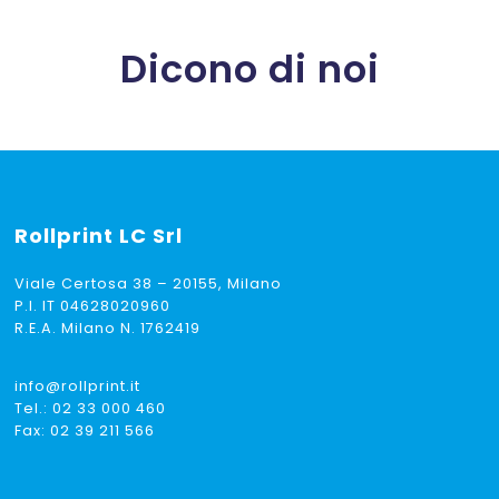
Dicono di noi
Rollprint
LC Srl
Viale Certosa 38 – 20155, Milano
P.I. IT 04628020960
R.E.A. Milano N. 1762419
info@rollprint.it
Tel.:
02 33 000 460
Fax: 02 39 211 566