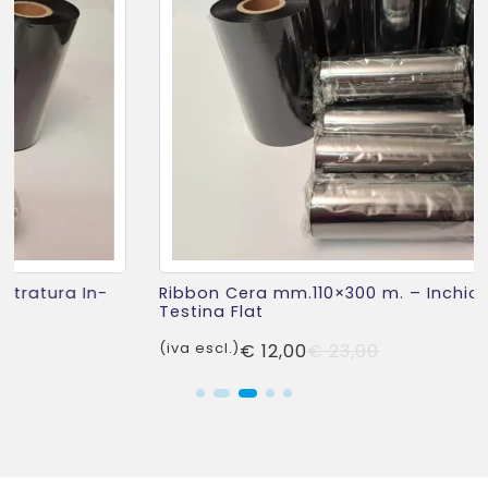
Ribbon Cera mm.110×300 m. – Inchiostratura In-
Testina Flat
Il
Il
(iva escl.)
€
12,00
€
23,00
prezzo
prezzo
originale
attuale
era:
è:
€ 23,00.
€ 12,00.