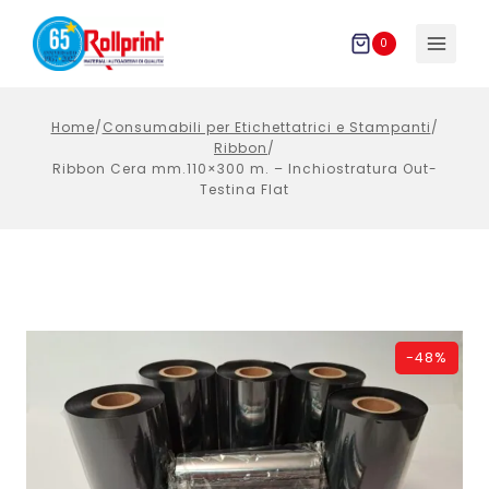
Salta
al
0
contenuto
Home
/
Consumabili per Etichettatrici e Stampanti
/
Ribbon
/
Ribbon Cera mm.110×300 m. – Inchiostratura Out-
Testina Flat
-
48%