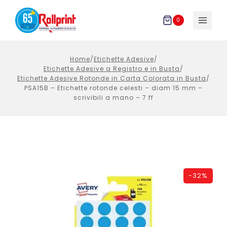
Salta
al
0
contenuto
Home
/
Etichette Adesive
/
Etichette Adesive a Registro e in Busta
/
Etichette Adesive Rotonde in Carta Colorata in Busta
/
PSA15B – Etichette rotonde celesti – diam 15 mm –
scrivibili a mano – 7 ff
-
32%