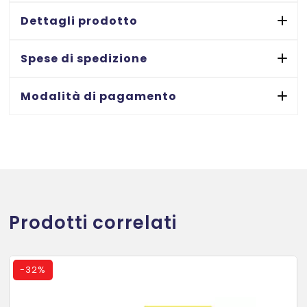
a
Dettagli prodotto
mano
-
Spese di spedizione
7
ff
Modalità di pagamento
quantità
Prodotti correlati
-
32%