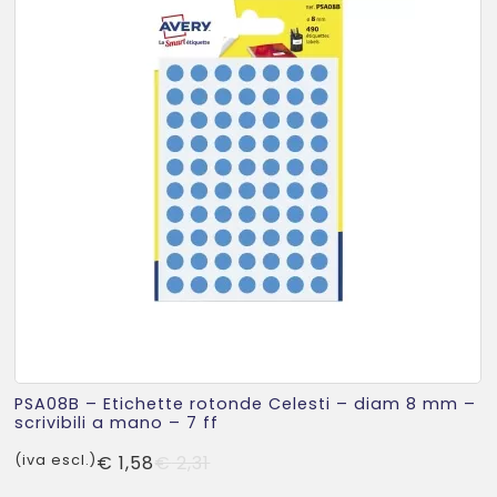
PSA08B – Etichette rotonde Celesti – diam 8 mm –
scrivibili a mano – 7 ff
Il
Il
(iva escl.)
€
1,58
€
2,31
prezzo
prezzo