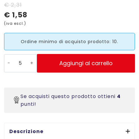
Il
Il
€
2,31
€
1,58
prezzo
prezzo
(iva escl.)
originale
attuale
era:
è:
Ordine minimo di acquisto prodotto: 10.
€ 2,31.
€ 1,58.
PSA15B
Aggiungi al carrello
-
Etichette
rotonde
celesti
Se acquisti questo prodotto ottieni
4
-
punti!
diam
15
mm
-
Descrizione
scrivibili