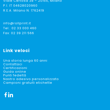
Viale Certosa 38 – 20155, Milano
P.I. IT 04628020960
R.E.A. Milano N. 1762419
info@rollprint.it
Tel.:
02 33 000 460
Fax: 02 39 211 566
Link veloci
Una storia lunga 60 anni
Contattaci
Certificazioni
Guida online
Punti fedeltà
Nastro adesivo personalizzato
Campioni gratuiti etichette