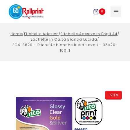
Salta
al
0
contenuto
Home
/
Etichette Adesive
/
Etichette Adesive in Fogli A4
/
Etichette in Carta Bianca Lucida
/
PG4-3620 – Etichette bianche lucide ovali – 36×20-
100 ff
-
23%