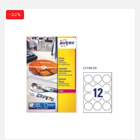
-
22%