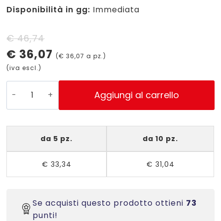
Disponibilità in gg:
Immediata
Il
Il
€
46,74
€
36,07
prezzo
prezzo
(
€
36,07
a pz.)
(iva escl.)
originale
attuale
era:
è:
PG4-
Aggiungi al carrello
3620
€ 46,74.
€ 36,07.
-
Etichette
da 5 pz.
da 10 pz.
bianche
lucide
€
33,34
€
31,04
ovali
-
36x20-
100
Se acquisti questo prodotto ottieni
73
ff
punti!