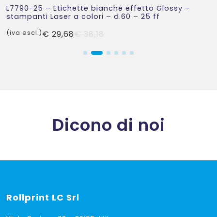
L7790-25 – Etichette bianche effetto Glossy –
stampanti Laser a colori – d.60 – 25 ff
Il
Il
(iva escl.)
€
29,68
€
38,18
prezzo
prezzo
originale
attuale
era:
è:
€ 38,18.
€ 29,68.
Dicono di noi
Rollprint
LC Srl