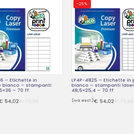
-
25%
6 – Etichette in
LP4P-4825 – Etichette in 
e bianco – stampanti
bianco – stampanti laser
05×36 – 70 ff
48,5×25,4 – 70 ff
Il
Il
€
54,02
€
72,38
(iva escl.)
€
54,02
€
72,38
prezzo
prezzo
originale
attuale
era:
è:
€ 72,38.
€ 54,02.