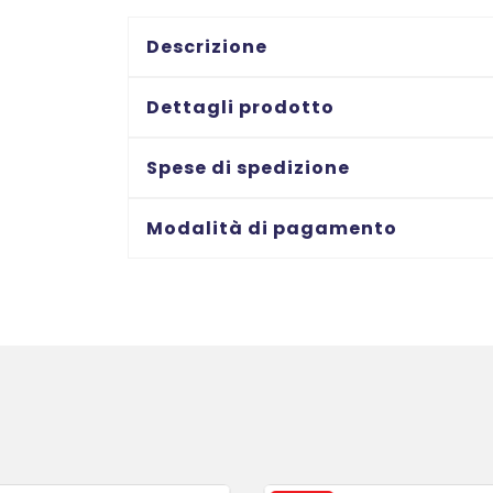
-
stampanti
Descrizione
Laser
-
Dettagli prodotto
45,7x21,2
-
Spese di spedizione
8
ff
Modalità di pagamento
quantità