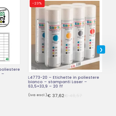
-
23%
poliestere
 –
L4773-20 – Etichette in poliestere
bianco – stampanti Laser –
63,5×33,9 – 20 ff
Il
Il
prezzo
prezzo
Il
Il
(iva escl.)
€
37,62
€
48,57
originale
attuale
prezzo
prezzo
era:
è:
originale
attuale
L6
€ 72,38.
€ 54,02.
ar
era:
è: