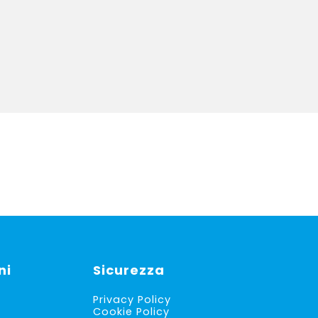
96
€ 48,57.
€ 37,62.
(iv
ni
Sicurezza
Privacy Policy
Cookie Policy