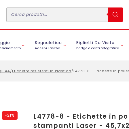
Ricerca
prodotti
aggio
Segnaletica
Biglietti Da Visita
fezionamento
Adesivi Tasche
badge e carta fotografica
gli A4
/
Etichette resistenti in Plastica
/
L4778-8 – Etichette in polie
L4778-8 - Etichette in po
-
21%
stampanti Laser - 45,7x21