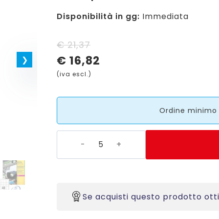
Disponibilità in gg:
Immediata
Il
Il
€
21,37
€
16,82
prezzo
prezzo
(iva escl.)
originale
attuale
era:
è:
Ordine minimo d
€ 21,37.
€ 16,82.
L4778-
8
-
Etichette
in
Se acquisti questo prodotto ott
poliestere
bianco