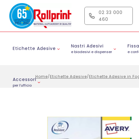
Salta
al
02 33 000
contenuto
460
Nastri Adesivi
Fiss
Etichette Adesive
e biadesivi e dispenser
e con
Home
/
Etichette Adesive
/
Etichette Adesive in Fo
Accessori
per l’ufficio