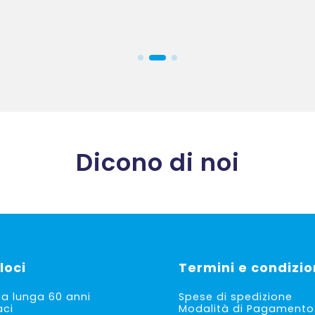
Dicono di noi
loci
Termini e condizio
ia lunga 60 anni
Spese di spedizione
aci
Modalità di Pagamento