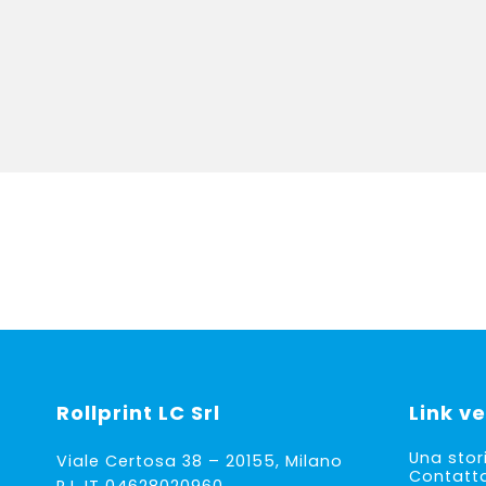
45.
44.
Rollprint
LC Srl
Link ve
Una stor
Viale Certosa 38 – 20155, Milano
Contatt