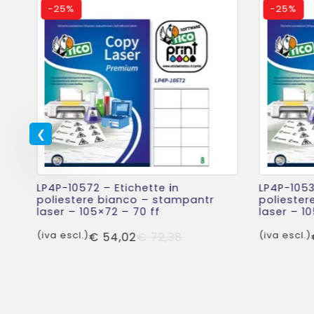
-
25%
-
25%
LP4P-10572 – Etichette in
LP4P-1053
poliestere bianco – stampantr
poliester
r
laser – 105×72 – 70 ff
laser – 1
Il
Il
(iva escl.)
€
54,02
€
72,38
(iva escl.)
prezzo
prezzo
originale
attuale
o
o
era:
è:
ale
le
€ 72,38.
€ 54,02.