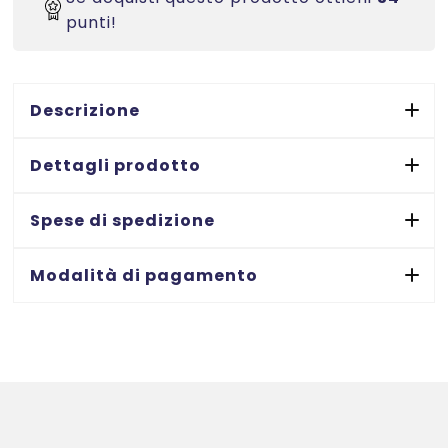
POLIESTERE
punti!
GIALLO
-
STAMPANTI
LASER
Descrizione
-
MM.
Dettagli prodotto
210
X
Spese di spedizione
297
MM
Modalità di pagamento
-
8
FF
-
8
ETIC.
quantità