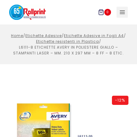
Salta
al
0
contenuto
Home
/
Etichette Adesive
/
Etichette Adesive in Fogli A4
/
Etichette resistenti in Plastica
/
L6111-8 ETICHETTE AVERY IN POLIESTERE GIALLO –
STAMPANTI LASER – MM. 210 X 297 MM – 8 FF – 8 ETIC.
-
12%