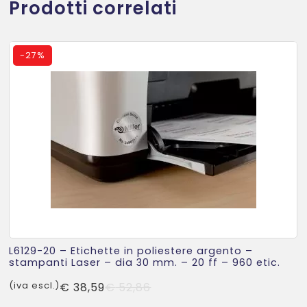
Prodotti correlati
-
27%
L6129-20 – Etichette in poliestere argento –
stampanti Laser – dia 30 mm. – 20 ff – 960 etic.
Il
Il
(iva escl.)
€
38,59
€
52,86
prezzo
prezzo