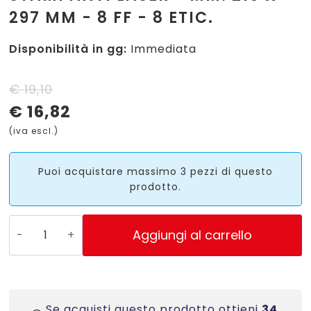
297 MM - 8 FF - 8 ETIC.
Disponibilità in gg:
Immediata
Il
Il
€
19,10
€
16,82
prezzo
prezzo
(iva escl.)
originale
attuale
era:
è:
Puoi acquistare massimo 3 pezzi di questo
prodotto.
€ 19,10.
€ 16,82.
L6111-
Aggiungi al carrello
8
ETICHETTE
AVERY
IN
Se acquisti questo prodotto ottieni
34