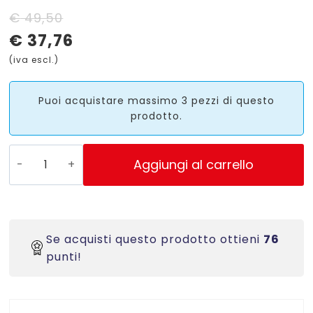
Il
Il
€
49,50
€
37,76
prezzo
prezzo
(iva escl.)
originale
attuale
era:
è:
Puoi acquistare massimo 3 pezzi di questo
prodotto.
€ 49,50.
€ 37,76.
3669
Aggiungi al carrello
-
Etichette
bianche
ECOLOGICHE,
Se acquisti questo prodotto ottieni
76
CERTIFICATE
punti!
FSC
Laser/Inkjet/Copiatrici
-