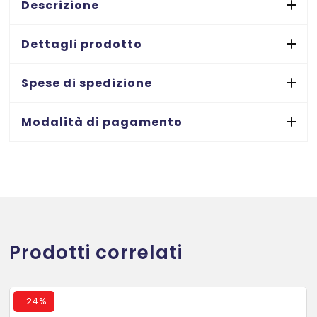
70x50,8
Descrizione
-
100
Dettagli prodotto
ff
quantità
Spese di spedizione
Modalità di pagamento
Prodotti correlati
-
24%