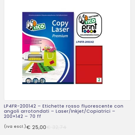
LP4FR-200142 – Etichette rosso fluorescente con
angoli arrotondati – Laser/Inkjet/Copiatrici –
200×142 – 70 ff
Il
Il
(iva escl.)
€
25,00
€
32,74
prezzo
prezzo