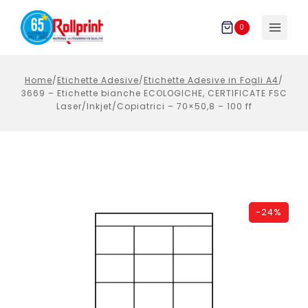
Salta
al
0
contenuto
Home
/
Etichette Adesive
/
Etichette Adesive in Fogli A4
/
3669 – Etichette bianche ECOLOGICHE, CERTIFICATE FSC
Laser/Inkjet/Copiatrici – 70×50,8 – 100 ff
-
24%