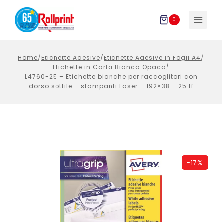
Salta
al
0
contenuto
Home
/
Etichette Adesive
/
Etichette Adesive in Fogli A4
/
Etichette in Carta Bianca Opaca
/
L4760-25 – Etichette bianche per raccoglitori con
dorso sottile – stampanti Laser – 192×38 – 25 ff
-
17%