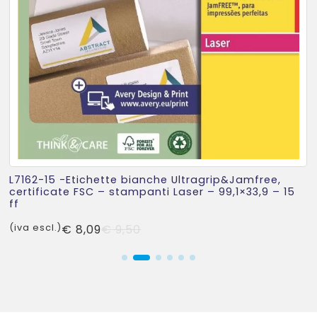
L7162-15 -Etichette bianche Ultragrip&Jamfree,
certificate FSC – stampanti Laser – 99,1×33,9 – 15
ff
Il
Il
(iva escl.)
€
8,09
€
9,50
prezzo
prezzo
originale
attuale
era:
è:
€ 9,50.
€ 8,09.