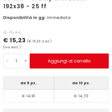
192x38 - 25 ff
Disponibilità in gg:
Immediata
Il
Il
€
18,44
€
15,23
prezzo
prezzo
(
€
15,23
a pz.)
(iva escl.)
originale
attuale
era:
è:
L4760-
Aggiungi al carrello
25
€ 18,44.
€ 15,23.
-
Etichette
da 5 pz.
da 10 pz.
bianche
per
€
14,91
€
14,70
raccoglitori
con
dorso