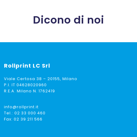
Dicono di noi
Rollprint
LC Srl
Viale Certosa 38 – 20155, Milano
P.I. IT 04628020960
R.E.A. Milano N. 1762419
info@rollprint.it
Tel.:
02 33 000 460
Fax: 02 39 211 566