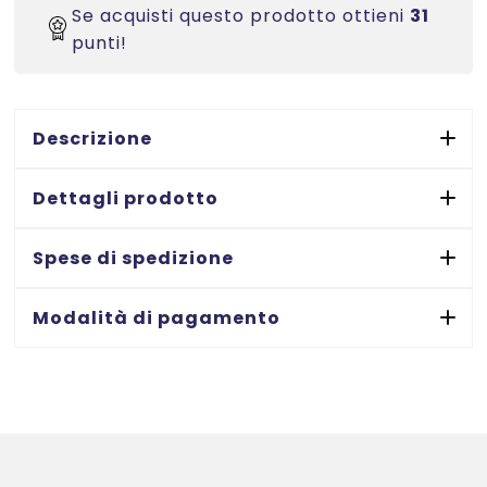
sottile
Se acquisti questo prodotto ottieni
31
-
punti!
stampanti
Laser
-
Descrizione
192x38
-
Dettagli prodotto
25
ff
Spese di spedizione
quantità
Modalità di pagamento