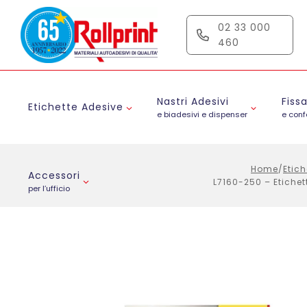
Salta
al
02 33 000
contenuto
460
Nastri Adesivi
Fiss
Etichette Adesive
e biadesivi e dispenser
e con
Home
/
Etich
Accessori
L7160-250 – Etichet
per l’ufficio