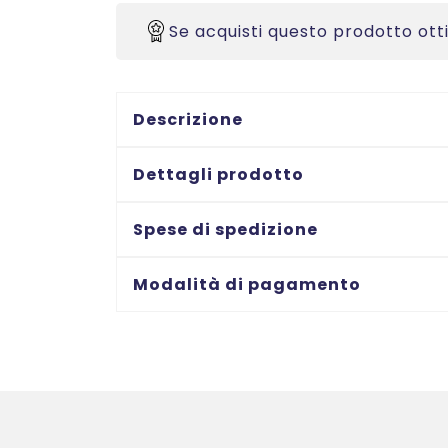
-
stampanti
Se acquisti questo prodotto ott
Laser
-
63,5x38,1
Descrizione
-
250
Dettagli prodotto
ff
quantità
Spese di spedizione
Modalità di pagamento