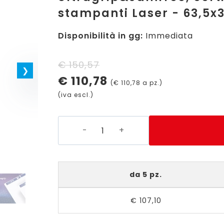
stampanti Laser - 63,5x38
Disponibilità in gg:
Immediata
Il
Il
€
150,57
€
110,78
prezzo
prezzo
(
€
110,78
a pz.)
(iva escl.)
originale
attuale
era:
è:
L7160-
€ 150,57.
€ 110,78.
250
-
Etichette
da 5 pz.
bianche
Ultragrip&Jamfree,
€
107,10
certificate
FSC