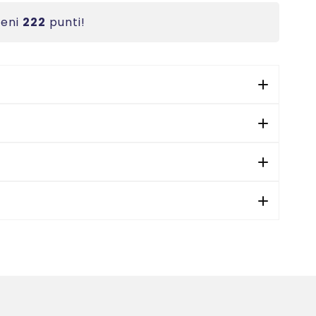
ieni
222
punti!