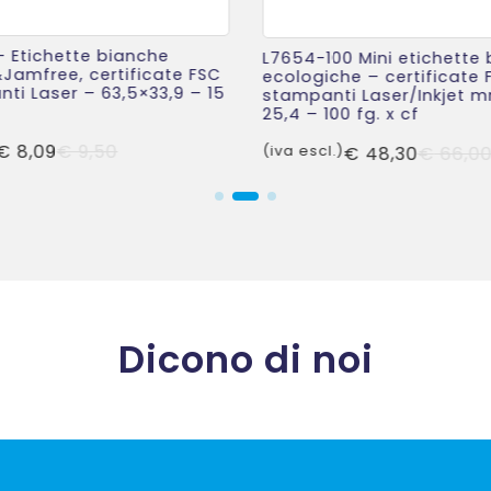
– Etichette bianche
L7654-100 Mini etichette
&Jamfree, certificate FSC
ecologiche – certificate 
ti Laser – 63,5×33,9 – 15
stampanti Laser/Inkjet m
25,4 – 100 fg. x cf
Il
Il
€
8,09
€
9,50
(iva escl.)
€
48,30
€
66,0
prezzo
prezzo
originale
attuale
era:
è:
€ 9,50.
€ 8,09.
Dicono di noi