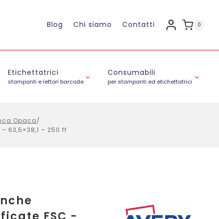
Blog
Chi siamo
Contatti
0
Etichettatrici
Consumabili
stampanti e lettori barcode
per stampanti ed etichettatrici
ianca Opaca
/
– 63,5×38,1 – 250 ff
anche
ficate FSC -