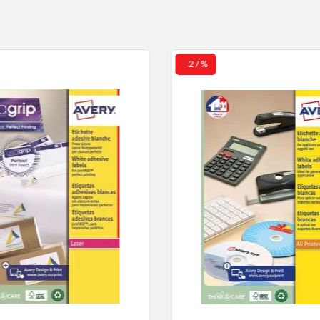
-
27%