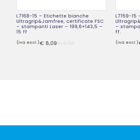
L7168-15 – Etichette bianche
L7159-15 
Ultragrip&Jamfree, certificate FSC
Ultragrip
– stampanti Laser – 199,6×143,5 –
– stampan
15 ff
ff.
Il
Il
(iva escl.)
€
8,09
€
9,50
(iva escl.)
prezzo
prezzo
originale
attuale
era:
è:
€ 9,50.
€ 8,09.