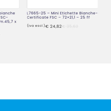
L7
 bianche
L7665-25 – Mini Etichette Bianche-
Ul
FSC-
Certificate FSC – 72×21,1 – 25 ff
– 
m.45,7 x
ff
Il
Il
(iva escl.)
€
24,82
€
35,63
(iv
prezzo
prezzo
Il
Il
0
originale
attuale
prezzo
prezzo
era:
è:
originale
attuale
€ 35,63.
€ 24,82.
era:
è:
€ 66,00.
€ 48,30.