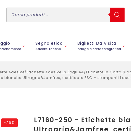
Ricerca
prodotti
aggio
Segnaletica
Biglietti Da Visita
fezionamento
Adesivi Tasche
badge e carta fotografica
ette Adesive
/
Etichette Adesive in Fogli A4
/
Etichette in Carta B
te bianche Ultragrip&Jamfree, certificate FSC – stampanti Laser 
L7160-250 - Etichette bi
-
26%
Ultragrip&Jamfree, certi