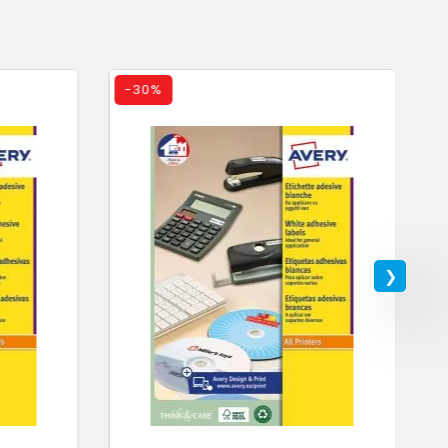
-
30%