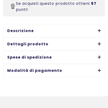
stampanti
Se acquisti questo prodotto ottieni
97
Laser
punti!
-
99,1x57
-
Descrizione
100
ff
Dettagli prodotto
quantità
Spese di spedizione
Modalità di pagamento