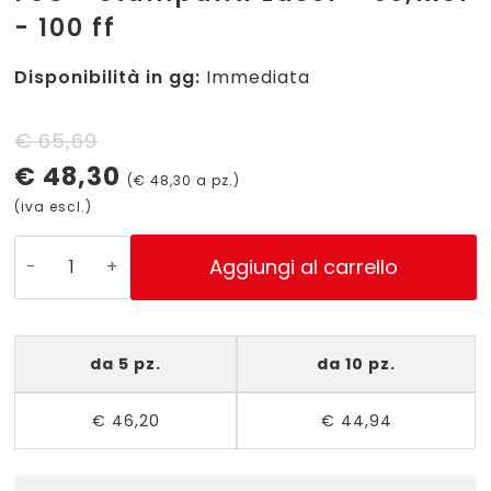
- 100 ff
Disponibilità in gg:
Immediata
Il
Il
€
65,69
€
48,30
prezzo
prezzo
(
€
48,30
a pz.)
(iva escl.)
originale
attuale
era:
è:
L7173-
Aggiungi al carrello
100
€ 65,69.
€ 48,30.
-
Etichette
da 5 pz.
da 10 pz.
bianche
Ultragrip&Jamfree,
€
46,20
€
44,94
certificate
FSC
-