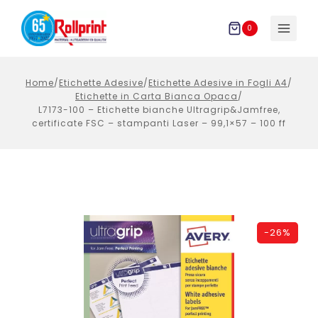
Salta
al
0
contenuto
Home
/
Etichette Adesive
/
Etichette Adesive in Fogli A4
/
Etichette in Carta Bianca Opaca
/
L7173-100 – Etichette bianche Ultragrip&Jamfree,
certificate FSC – stampanti Laser – 99,1×57 – 100 ff
-
26%