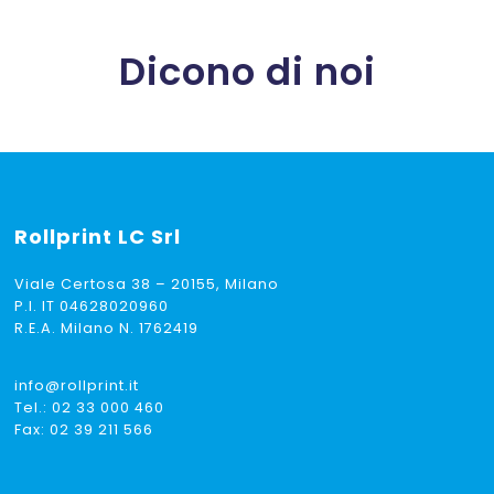
Dicono di noi
Rollprint
LC Srl
Viale Certosa 38 – 20155, Milano
P.I. IT 04628020960
R.E.A. Milano N. 1762419
info@rollprint.it
Tel.:
02 33 000 460
Fax: 02 39 211 566