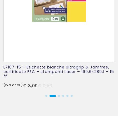
L7167-15 – Etichette bianche Ultragrip & Jamfree,
certificate FSC – stampanti Laser – 199,6×289,1 – 15
ff
Il
Il
(iva escl.)
€
8,09
€
9,50
prezzo
prezzo
originale
attuale
era:
è:
€ 9,50.
€ 8,09.