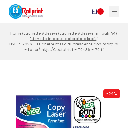
Salta
al
0
contenuto
Home
/
Etichette Adesive
/
Etichette Adesive in Fogli A4
/
Etichette in carta colorata e kraft
/
LP4FR-7036 – Etichette rosso fluorescente con margini
– Laser/Inkjet/Copiatrici – 70×36 – 70 ff
-
24%