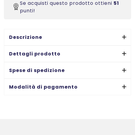
Se acquisti questo prodotto ottieni
51
fluorescente
punti!
con
margini
-
Laser/Inkjet/Copiatrici
Descrizione
-
70x36
Dettagli prodotto
-
70
Spese di spedizione
ff
quantità
Modalità di pagamento