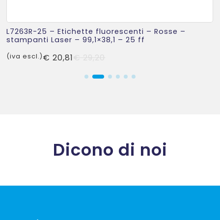
L7263R-25 – Etichette fluorescenti – Rosse –
stampanti Laser – 99,1×38,1 – 25 ff
Il
Il
(iva escl.)
€
20,81
€
29,20
prezzo
prezzo
originale
attuale
era:
è:
€ 29,20.
€ 20,81.
Dicono di noi