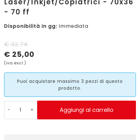
Laser/Inkjet/Copiatrici - 70x36
- 70 ff
Disponibilità in gg:
Immediata
Il
Il
€
32,74
€
25,00
prezzo
prezzo
(iva escl.)
originale
attuale
era:
è:
Puoi acquistare massimo 3 pezzi di questo
prodotto.
€ 32,74.
€ 25,00.
LP4FR-
Aggiungi al carrello
7036
-
Etichette
rosso