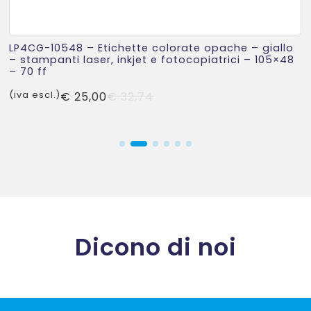
LP4CG-10548 – Etichette colorate opache – giallo
– stampanti laser, inkjet e fotocopiatrici – 105×48
– 70 ff
Il
Il
(iva escl.)
€
25,00
€
32,74
prezzo
prezzo
originale
attuale
era:
è:
€ 32,74.
€ 25,00.
Dicono di noi