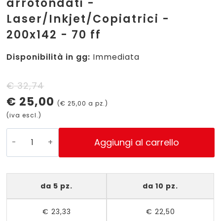
arrotondati -
Laser/Inkjet/Copiatrici -
200x142 - 70 ff
Disponibilità in gg:
Immediata
Il
Il
€
32,74
€
25,00
prezzo
prezzo
(
€
25,00
a pz.)
(iva escl.)
originale
attuale
era:
è:
LP4FV-
Aggiungi al carrello
200142
€ 32,74.
€ 25,00.
-
Etichette
da 5 pz.
da 10 pz.
verde
fluorescente
€
23,33
€
22,50
con