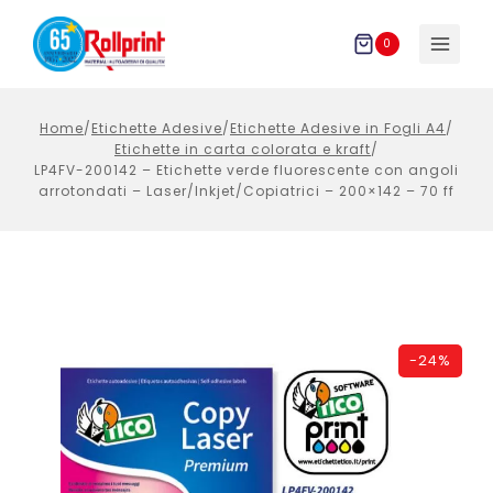
Salta
al
0
contenuto
Home
/
Etichette Adesive
/
Etichette Adesive in Fogli A4
/
Etichette in carta colorata e kraft
/
LP4FV-200142 – Etichette verde fluorescente con angoli
arrotondati – Laser/Inkjet/Copiatrici – 200×142 – 70 ff
-
24%