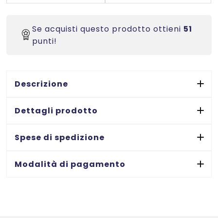
angoli
arrotondati
-
Se acquisti questo prodotto ottieni
51
Laser/Inkjet/Copiatrici
punti!
-
200x142
-
Descrizione
70
ff
Dettagli prodotto
quantità
Spese di spedizione
Modalità di pagamento