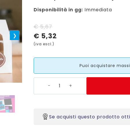
Disponibilità in gg:
Immediata
Il
Il
€
5,67
€
5,32
prezzo
prezzo
(iva escl.)
originale
attuale
era:
è:
Puoi acquistare massi
€ 5,67.
€ 5,32.
HRR03
-
Etichette
bianche
rotonde
Se acquisti questo prodotto ott
-
stampanti