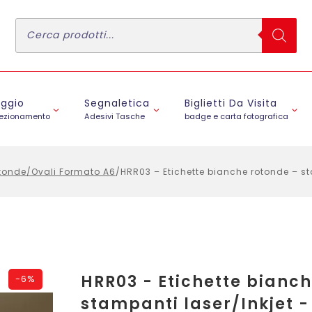
Ricerca
prodotti
aggio
Segnaletica
Biglietti Da Visita
fezionamento
Adesivi Tasche
badge e carta fotografica
otonde/Ovali Formato A6
/
HRR03 – Etichette bianche rotonde – sta
HRR03 - Etichette bianch
-
6%
stampanti laser/Inkjet - 