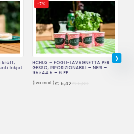
-
7%
 kraft,
HCH03 – FOGLI-LAVAGNETTA PER
ti Inkjet
GESSO, RIPOSIZIONABILI – NERI –
95×44.5 – 6 FF
Il
Il
(iva escl.)
€
5,42
€
5,80
ezzo
ezzo
prezzo
prezzo
iginale
tuale
originale
attuale
a:
era:
è:
5,80.
5,42.
€ 5,80.
€ 5,42.
HC
GE