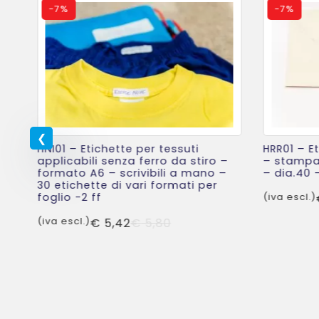
-
7%
-
7%
HNI01 – Etichette per tessuti
HRR01 – E
6
applicabili senza ferro da stiro –
– stampan
1
formato A6 – scrivibili a mano –
– dia.40 –
30 etichette di vari formati per
foglio -2 ff
(iva escl.)
Il
Il
(iva escl.)
€
5,42
€
5,80
prezzo
prezzo
originale
attuale
era:
è:
€ 5,80.
€ 5,42.