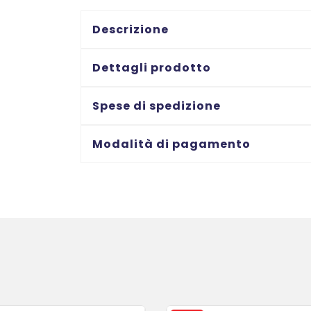
laser/Inkjet
-
Descrizione
ovali
-
Dettagli prodotto
41x89
-
Spese di spedizione
6
ff
Modalità di pagamento
quantità