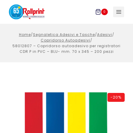
Salta
al
0
contenuto
Home
/
Segnaletica Adesivi e Tasche
/
Adesivi
/
Copridorso Autoadesivi
/
58012807 – Copridorso autoadesivo per registratori
CDR P in PVC – BLU- mm. 70 x 345 – 200 pezzi
-
20%