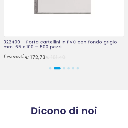
322400 – Porta cartellini in PVC con fondo grigio
mm. 65 x 100 – 500 pezzi
Il
Il
(iva escl.)
€
172,73
€
181,40
prezzo
prezzo
originale
attuale
era:
è:
€ 181,40.
€ 172,73.
Dicono di noi