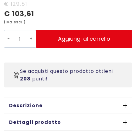
Il
Il
€
129,51
€
103,61
prezzo
prezzo
(iva escl.)
originale
attuale
era:
è:
58012807
Aggiungi al carrello
-
€ 129,51.
€ 103,61.
Copridorso
autoadesivo
per
Se acquisti questo prodotto ottieni
registratori
208
punti!
CDR
P
in
PVC
Descrizione
-
BLU-
Dettagli prodotto
mm.
70