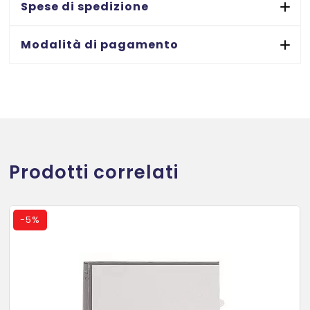
Spese di spedizione
x
345
Modalità di pagamento
-
200
pezzi
quantità
Prodotti correlati
-
5%