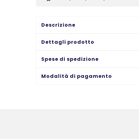
ultra-
resistenti
-
formato
Descrizione
A5
-
Dettagli prodotto
stampanti
Laser
Spese di spedizione
-
190x135
Modalità di pagamento
-
10
ff
quantità