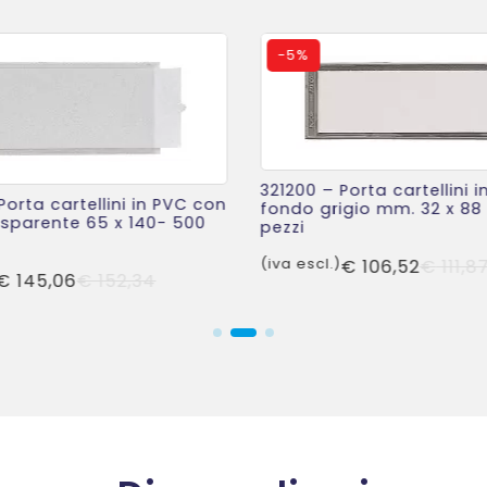
-
5%
321200 – Porta cartellini 
Porta cartellini in PVC con
fondo grigio mm. 32 x 88
sparente 65 x 140- 500
pezzi
(iva escl.)
€
106,52
€
111,8
Il
Il
€
145,06
€
152,34
prezzo
prezzo
originale
attuale
era:
è:
€ 152,34.
€ 145,06.