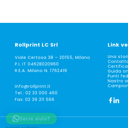
Rollprint
LC Srl
Link ve
Una stor
Viale Certosa 38 – 20155, Milano
Contatt
P.I. IT 04628020960
Certifica
R.E.A. Milano N. 1762419
Guida on
Punti fe
Nastro a
Campioni
info@rollprint.it
Tel.:
02 33 000 460
Fax: 02 39 211 566
Serve aiuto?
Available on Monday