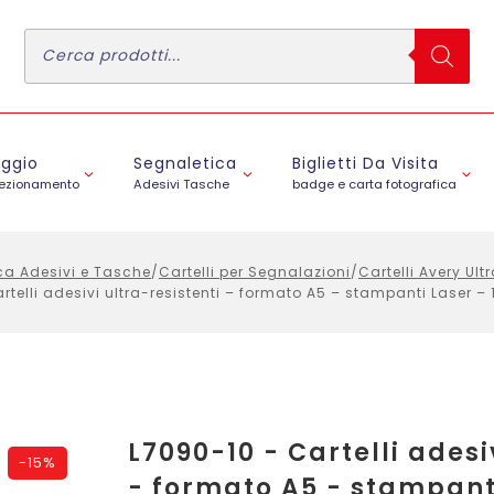
Ricerca
prodotti
aggio
Segnaletica
Biglietti Da Visita
fezionamento
Adesivi Tasche
badge e carta fotografica
ca Adesivi e Tasche
/
Cartelli per Segnalazioni
/
Cartelli Avery Ult
rtelli adesivi ultra-resistenti – formato A5 – stampanti Laser – 1
L7090-10 - Cartelli adesi
-
15%
- formato A5 - stampanti