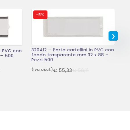
-
5%
320412 – Porta cartellini in PVC con
in PVC con
fondo trasparente mm.32 x 88 –
 – 500
32
Pezzi 500
fo
Pe
Il
Il
(iva escl.)
€
55,33
€
58,11
Il
Il
7
prezzo
prezzo
(iv
prezzo
prezzo
originale
attuale
originale
attuale
era:
è:
era:
è:
€ 58,11.
€ 55,33.
€ 111,87.
€ 106,52.