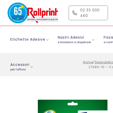
Salta
al
02 33 000
contenuto
460
Nastri Adesivi
Fiss
Etichette Adesive
e biadesivi e dispenser
e con
Home
/
Segnaleti
Accessori
L7090-10 – Ca
per l’ufficio