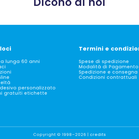
Dicono di noi
loci
Termini e condizio
ia lunga 60 anni
Spese di spedizione
aci
Modalità di Pagamento
zioni
Spedizione e consegna
line
Condizioni contrattuali
deltà
desivo personalizzato
 gratuiti etichette
Copyright © 1998–2026 |
credits