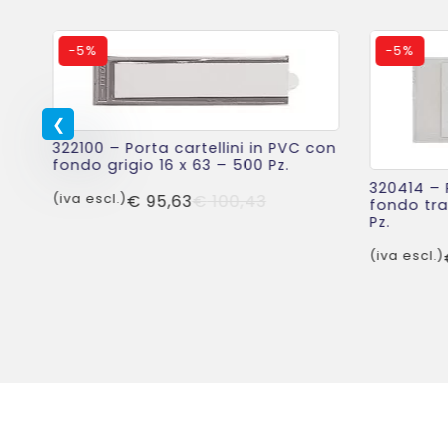
-
5%
-
5%
n
50
322100 – Porta cartellini in PVC con
fondo grigio 16 x 63 – 500 Pz.
320414 – 
Il
Il
(iva escl.)
€
95,63
€
100,43
fondo tra
o
o
Pz.
prezzo
prezzo
ale
le
originale
attuale
(iva escl.)
era:
è:
41.
08.
€ 100,43.
€ 95,63.