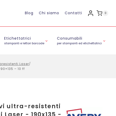
Blog
Chi siamo
Contatti
0
Etichettatrici
Consumabili
stampanti e lettori barcode
per stampanti ed etichettatrici
raresistenti Laser
/
90×135 – 10 ff
vi ultra-resistenti
 Laser - 190x135 -