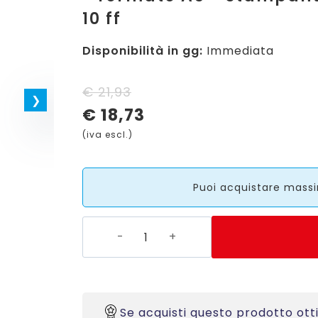
10 ff
Disponibilità in gg:
Immediata
Il
Il
€
21,93
€
18,73
prezzo
prezzo
(iva escl.)
originale
attuale
era:
è:
Puoi acquistare massi
€ 21,93.
€ 18,73.
L7090-
10
-
Cartelli
adesivi
Se acquisti questo prodotto ott