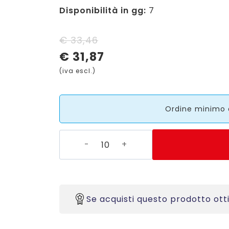
Disponibilità in gg:
7
Il
Il
€
33,46
€
31,87
prezzo
prezzo
(iva escl.)
originale
attuale
era:
è:
Ordine minimo d
€ 33,46.
€ 31,87.
320203
-
Cartellini
non
adesivi
Se acquisti questo prodotto ott
in
carta