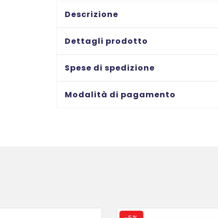
mm.24
x
Descrizione
124
-
Dettagli prodotto
Pezzi
500
Spese di spedizione
per
confezione
Modalità di pagamento
quantità
-
5%