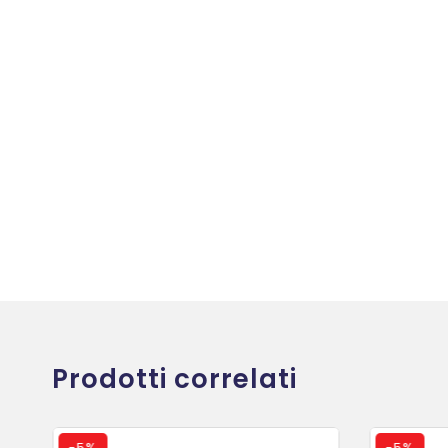
Prodotti correlati
-
5%
-
5%