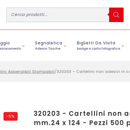
Ricerca
prodotti
aggio
Segnaletica
Biglietti Da Visita
fezionamento
Adesivi Tasche
badge e carta fotografica
llini Appendibili Stampabili
/
320203 – Cartellini non adesivi in 
320203 - Cartellini non a
-
5%
mm.24 x 124 - Pezzi 500 