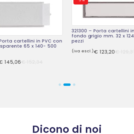
321300 – Porta cartellini 
fondo grigio mm. 32 x 12
Porta cartellini in PVC con
pezzi
sparente 65 x 140- 500
(iva escl.)
€
123,20
€
129,3
Il
Il
€
145,06
€
152,34
prezzo
prezzo
originale
attuale
era:
è:
€ 152,34.
€ 145,06.
Dicono di noi