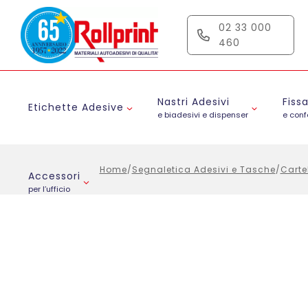
Salta
al
02 33 000
contenuto
460
Nastri Adesivi
Fiss
Etichette Adesive
e biadesivi e dispenser
e con
Home
/
Segnaletica Adesivi e Tasche
/
Carte
Accessori
per l’ufficio