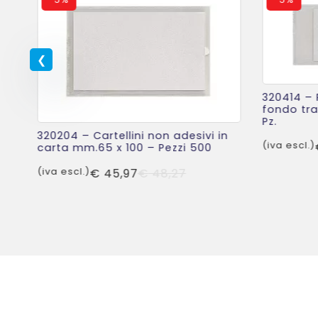
320414 – 
fondo tra
Pz.
o
o
320204 – Cartellini non adesivi in
ale
le
(iva escl.)
carta mm.65 x 100 – Pezzi 500
Il
Il
(iva escl.)
€
45,97
€
48,27
37.
20.
prezzo
prezzo
originale
attuale
era:
è:
€ 48,27.
€ 45,97.