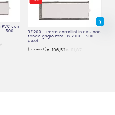
in PVC con
4 – 500
321200 – Porta cartellini in PVC con
32
fondo grigio mm. 32 x 88 – 500
fo
pezzi
pe
Il
Il
7
Il
Il
(iva escl.)
€
106,52
€
111,87
prezzo
prezzo
(iv
prezzo
prezzo
originale
attuale
originale
attuale
era:
è:
era:
è:
€ 129,37.
€ 123,20.
€ 111,87.
€ 106,52.