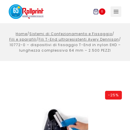
Salta
al
0
contenuto
Home
/
Sistemi di Confezionamento e Fissaggio
/
Fili e sparafili
/
Fili T-End ultraresistenti Avery Dennison
/
10772-0 – dispositivi di fissaggio T-End in nylon EHD –
lunghezza complessiva 64 mm – 2.500 PEZZI
-
25%