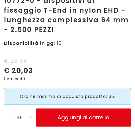
10772-0 - dispositivi di
fissaggio T-End in nylon EHD -
lunghezza complessiva 64 mm
- 2.500 PEZZI
Disponibilità in gg:
10
Il
Il
€
26,54
€
20,03
prezzo
prezzo
(iva escl.)
originale
attuale
era:
è:
Ordine minimo di acquisto prodotto: 35.
€ 26,54.
€ 20,03.
10772-
Aggiungi al carrello
0
-