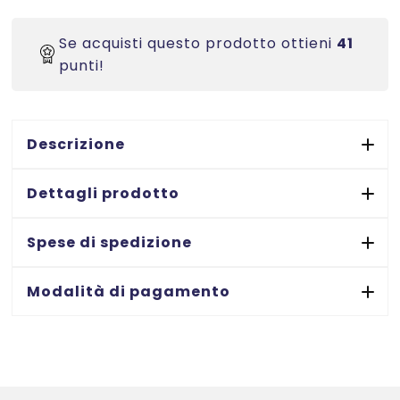
dispositivi
di
Se acquisti questo prodotto ottieni
41
fissaggio
punti!
T-
End
in
nylon
Descrizione
EHD
-
Dettagli prodotto
lunghezza
complessiva
Spese di spedizione
64
mm
Modalità di pagamento
-
2.500
PEZZI
quantità