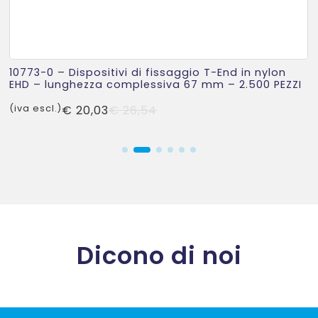
10773-0 – Dispositivi di fissaggio T-End in nylon
EHD – lunghezza complessiva 67 mm – 2.500 PEZZI
Il
Il
(iva escl.)
€
20,03
€
26,54
prezzo
prezzo
originale
attuale
era:
è:
€ 26,54.
€ 20,03.
Dicono di noi