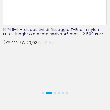
10766-0 – dispositivi di fissaggio T-End in nylon
EHD – lunghezza complessiva 46 mm – 2.500 PEZZI
Il
Il
(iva escl.)
€
20,03
€
26,54
prezzo
prezzo
originale
attuale
era:
è:
€ 26,54.
€ 20,03.