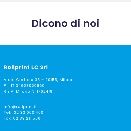
Dicono di noi
Rollprint
LC Srl
Viale Certosa 38 – 20155, Milano
P.I. IT 04628020960
R.E.A. Milano N. 1762419
info@rollprint.it
Tel.:
02 33 000 460
Fax: 02 39 211 566