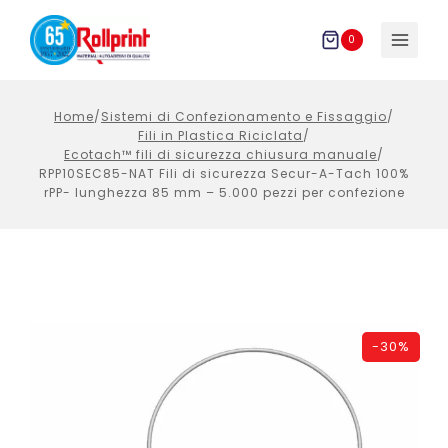
Salta
al
0
contenuto
Home
/
Sistemi di Confezionamento e Fissaggio
/
Fili in Plastica Riciclata
/
Ecotach™ fili di sicurezza chiusura manuale
/
RPP10SEC85-NAT Fili di sicurezza Secur-A-Tach 100%
rPP- lunghezza 85 mm – 5.000 pezzi per confezione
-
30%