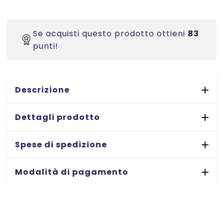
Fili
di
sicurezza
Se acquisti questo prodotto ottieni
83
Secur-
punti!
A-
Tach
100%
rPP-
Descrizione
lunghezza
85
Dettagli prodotto
mm
-
Spese di spedizione
5.000
pezzi
Modalità di pagamento
per
confezione
quantità