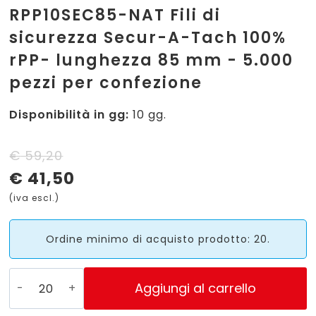
RPP10SEC85-NAT Fili di
sicurezza Secur-A-Tach 100%
rPP- lunghezza 85 mm - 5.000
pezzi per confezione
Disponibilità in gg:
10 gg.
Il
Il
€
59,20
€
41,50
prezzo
prezzo
(iva escl.)
originale
attuale
era:
è:
Ordine minimo di acquisto prodotto: 20.
€ 59,20.
€ 41,50.
RPP10SEC85-
Aggiungi al carrello
NAT