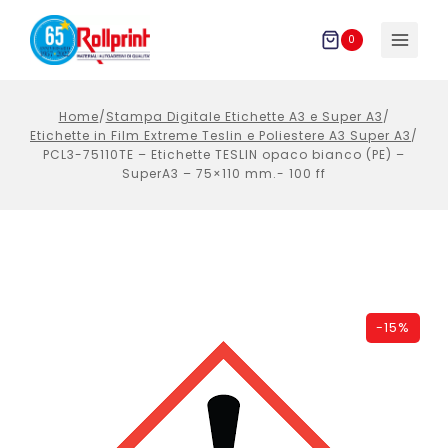
Salta
al
0
contenuto
Home
/
Stampa Digitale Etichette A3 e Super A3
/
Etichette in Film Extreme Teslin e Poliestere A3 Super A3
/
PCL3-75110TE – Etichette TESLIN opaco bianco (PE) –
SuperA3 – 75×110 mm.- 100 ff
-
15%