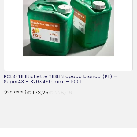
PCL3-TE Etichette TESLIN opaco bianco (PE) –
SuperA3 – 320×450 mm. – 100 ff
Il
Il
(iva escl.)
€
173,25
€
228,06
prezzo
prezzo
originale
attuale
era:
è:
€ 228,06.
€ 173,25.