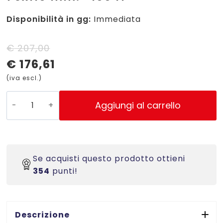
Disponibilità in gg:
Immediata
Il
Il
€
207,00
€
176,61
prezzo
prezzo
(iva escl.)
originale
attuale
era:
è:
PCL3-
Aggiungi al carrello
75110TE
€ 207,00.
€ 176,61.
-
Etichette
TESLIN
Se acquisti questo prodotto ottieni
opaco
354
punti!
bianco
(PE)
-
SuperA3
Descrizione