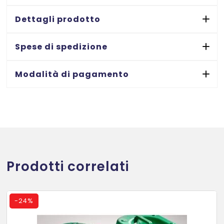
-
75x110
Dettagli prodotto
mm.-
100
Spese di spedizione
ff
quantità
Modalità di pagamento
Prodotti correlati
-
24%