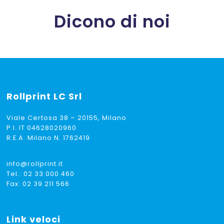
Dicono di noi
Rollprint
LC Srl
Viale Certosa 38 – 20155, Milano
P.I. IT 04628020960
R.E.A. Milano N. 1762419
info@rollprint.it
Tel.:
02 33 000 460
Fax: 02 39 211 566
Link veloci