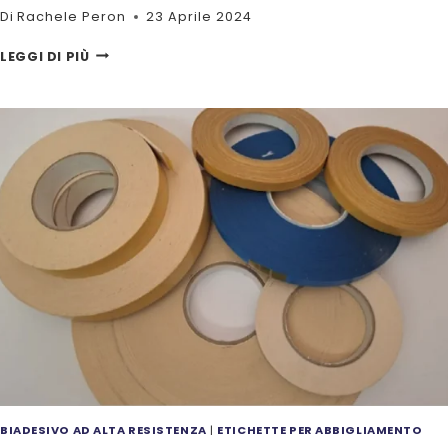
Di
Rachele Peron
23 Aprile 2024
NASTRO
LEGGI DI PIÙ
BIADESIVO
FORTE
PER
MURO:
RIVOLUZIONE
NEL
FISSAGGIO
BIADESIVO AD ALTA RESISTENZA
|
ETICHETTE PER ABBIGLIAMENTO