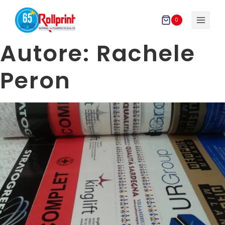
Salta
al
0
contenuto
Autore: Rachele
Peron