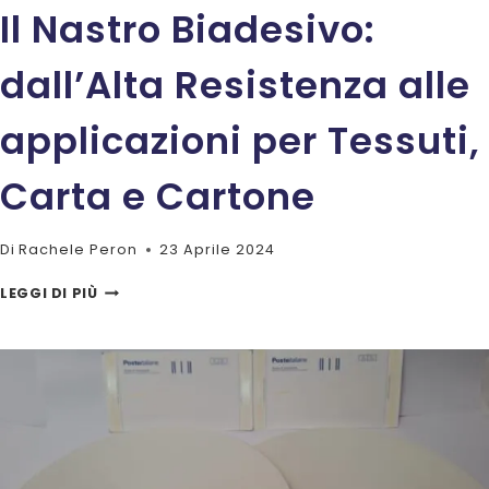
Il Nastro Biadesivo:
dall’Alta Resistenza alle
applicazioni per Tessuti,
Carta e Cartone
Di
Rachele Peron
23 Aprile 2024
IL
LEGGI DI PIÙ
NASTRO
BIADESIVO:
DALL’ALTA
RESISTENZA
ALLE
APPLICAZIONI
PER
TESSUTI,
CARTA