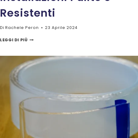
Resistenti
Di
Rachele Peron
23 Aprile 2024
NASTRO
LEGGI DI PIÙ
BIADESIVO
PER
CARTONGESSO:
LA
SOLUZIONE
DEFINITIVA
PER
INSTALLAZIONI
PULITE
E
RESISTENTI